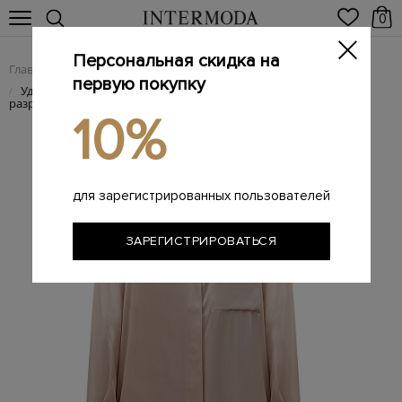
0
Персональная скидка на
Главная
Женщинам
Женская одежда
Женские блузы
/
/
/
первую покупку
Удлиненная блуза из гладкого струящегося шелка с
/
разрезами
10%
для зарегистрированных пользователей
ЗАРЕГИСТРИРОВАТЬСЯ