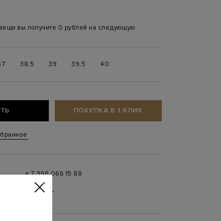
 вещи вы получите 0 рублей на следующую
37
38,5
39
39,5
40
ТЬ
ПОКУПКА В 1 КЛИК
збранное
+ 7 996 066 15 88
 в
MAX
,
Telegram
0 до 21:00)