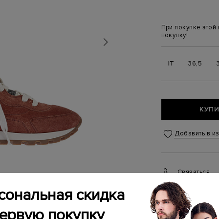
При покупке этой
покупку!
IT
36,5
КУПИ
Добавить в и
Связаться
Менеджер бутика
сональная скидка
(ежедневно с 10:0
первую покупку