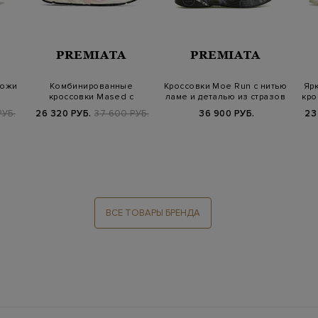
PREMIATA
PREMIATA
кожи
Комбинированные
Кроссовки Moe Run с нитью
Яр
кроссовки Mased с
ламе и деталью из стразов
кро
й
отделкой из канваса…
РУБ.
26 320 РУБ.
37 600 РУБ.
36 900 РУБ.
23
ВСЕ ТОВАРЫ БРЕНДА