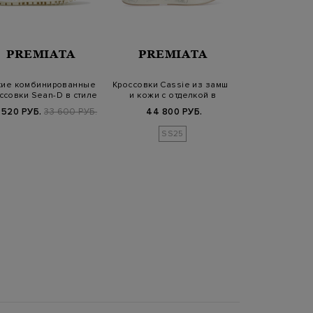
PREMIATA
PREMIATA
PREM
кие комбинированные
Кроссовки Cassie из замши
Кроссовки D
ссовки Sean-D в стиле
и кожи с отделкой в
текстиля на 
ретро
технике…
подошве 
 520 РУБ.
33 600 РУБ.
44 800 РУБ.
44 800
SS25
FW25/