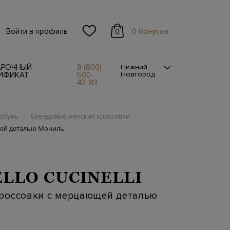
Войти в профиль
0 бонусов
0
АРОЧНЫЙ
8 (800)
Нижний
Новгород
ИФИКАТ
500-
43-83
обувь
Брендовые женские кроссовки
/
ей деталью Мониль
LLO CUCINELLI
россовки с мерцающей деталью