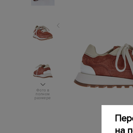
Фото в
полном
размере
Пер
на 