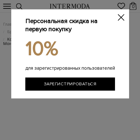
0
Персональная скидка на
Главная
Женщинам
Женская обувь
/
/
первую покупку
Брендовые женские туфли
/
Кожаные балетки с Т-образным ремешком и декором
/
10%
Мониль
для зарегистрированных пользователей
ЗАРЕГИСТРИРОВАТЬСЯ