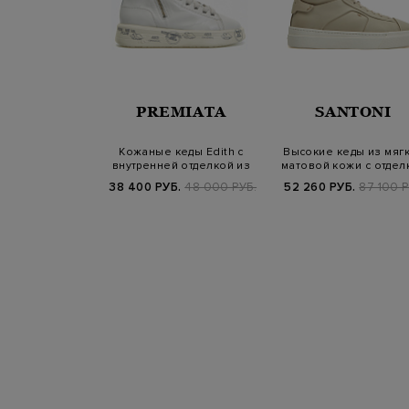
UCALS
PREMIATA
SANTONI
е кеды из
Кожаные кеды Edith с
Высокие кеды из мяг
нистой кожи и
внутренней отделкой из
матовой кожи с отдел
 с цепочк…
овчины
из овчи…
Б.
55 400 РУБ.
38 400 РУБ.
48 000 РУБ.
52 260 РУБ.
87 100 Р