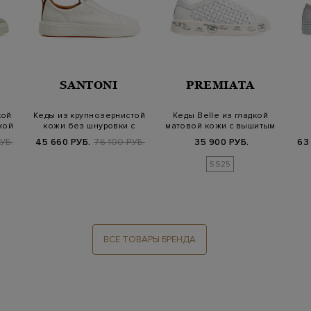
SANTONI
PREMIATA
кой
Кеды из крупнозернистой
Кеды Belle из гладкой
кой
кожи без шнуровки с
матовой кожи с вышитым
контрастно…
узором
дек
УБ.
45 660 РУБ.
76 100 РУБ.
35 900 РУБ.
63
SS25
ВСЕ ТОВАРЫ БРЕНДА