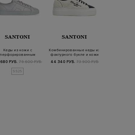
SANTONI
SANTONI
JIL SA
Кеды из кожи с
Комбинированные кеды из
Текстильные ке
перфорированным
фактурного букле и кожи
атласа с з
ором и отделкой грог…
отдел
 680 РУБ.
79 600 РУБ.
44 340 РУБ.
73 900 РУБ.
63 040 РУБ.
7
SS25