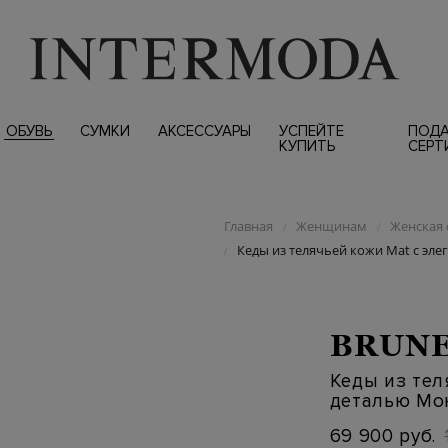
ОБУВЬ
СУМКИ
АКСЕССУАРЫ
УСПЕЙТЕ
ПОД
КУПИТЬ
СЕРТ
Главная
Женщинам
Женская 
/
/
Кеды из телячьей кожи Mat с эл
/
BRUNE
Кеды из тел
деталью Мо
69 900 руб.