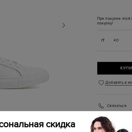
При покупке этой
покупку!
IT
40
КУПИ
Добавить в и
Связаться
Менеджер бутика
(ежедневно с 10:0
сональная скидка