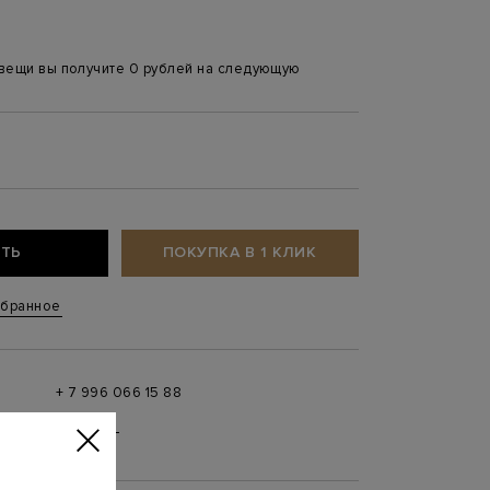
 вещи вы получите 0 рублей на следующую
ТЬ
ПОКУПКА В 1 КЛИК
збранное
+ 7 996 066 15 88
 в
MAX
,
Telegram
0 до 21:00)