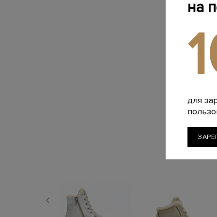
на 
для за
пользо
ЗАРЕ