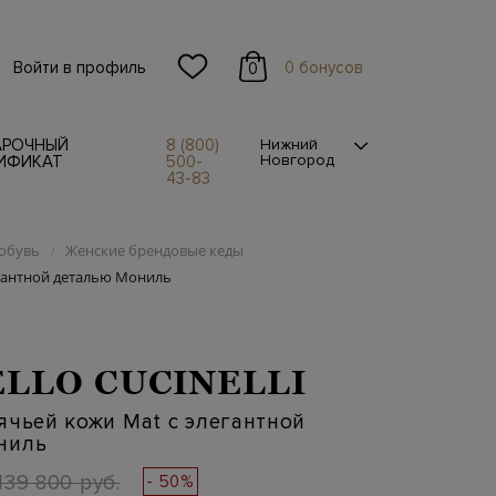
Войти в профиль
0 бонусов
0
АРОЧНЫЙ
8 (800)
Нижний
Новгород
ИФИКАТ
500-
43-83
обувь
Женские брендовые кеды
/
егантной деталью Мониль
LLO CUCINELLI
ячьей кожи Mat с элегантной
ниль
139 800 руб.
- 50%