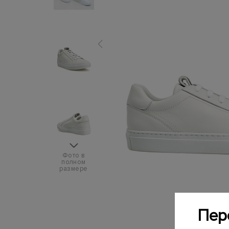
Фото в
полном
размере
Пер