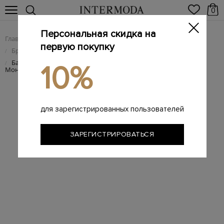
0
Персональная скидка на
Главная
Женщинам
Женская обувь
/
/
первую покупку
Брендовые женские балетки
/
Балетки из мягкой металлизированной кожи с цепочками
/
10%
Мониль
для зарегистрированных пользователей
ЗАРЕГИСТРИРОВАТЬСЯ