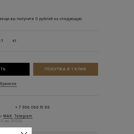
 вещи вы получите 0 рублей на следующую
37
41
ТЬ
ПОКУПКА В 1 КЛИК
збранное
+ 7 996 066 15 88
 в
MAX
,
Telegram
0 до 21:00)