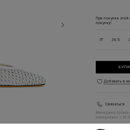
При покупке этой
покупку!
IT
36,5
КУПИ
Добавить в и
Связаться
Менеджер бутика
(ежедневно с 10:0