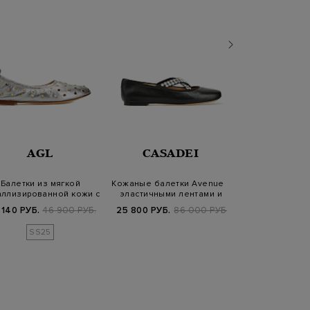
AGL
CASADEI
SANT
Балетки из мягкой
Кожаные балетки Avenue с
Балетки из по
аллизированной кожи с
эластичными лентами и
кожи с пр
литыми закл…
кристал…
подошвой
 140 РУБ.
46 900 РУБ.
25 800 РУБ.
86 000 РУБ.
63 680 РУБ.
7
SS25
SS2