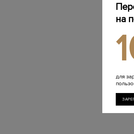
Пер
на 
для за
пользо
ЗАРЕ