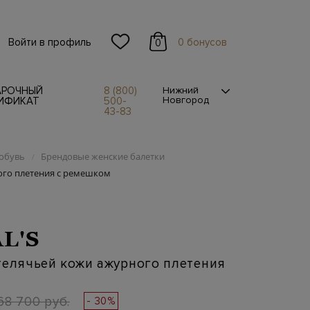
Войти в профиль
0 бонусов
0
АРОЧНЫЙ
8 (800)
Нижний
Новгород
ИФИКАТ
500-
43-83
обувь
Брендовые женские балетки
/
ого плетения с ремешком
L'S
телячьей кожи ажурного плетения
68 700 руб.
- 30%