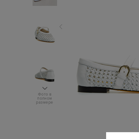
Фото в
полном
размере