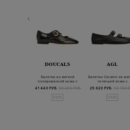
AGL
DOUCALS
AGL
е балетки с
Балетки из мягкой
Балетки Ceramic из мя
кисточками и
полированной кожи с
телячьей кожи с
ешками
перекрестными ре…
ремешками
Б.
53 100 РУБ.
41 440 РУБ.
59 200 РУБ.
25 620 РУБ.
42 700 Р
SS25
SS25