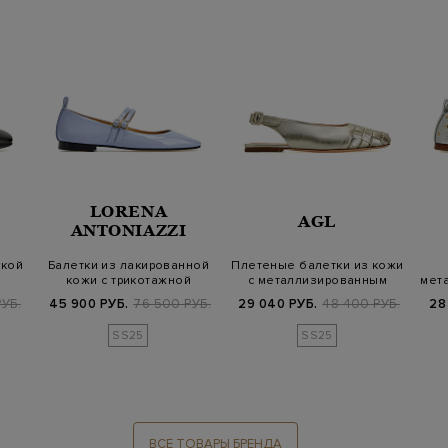
LORENA
AGL
ANTONIAZZI
гкой
Балетки из лакированной
Плетеные балетки из кожи
кожи с трикотажной
с металлизированным
мет
деталью лам…
напыление…
УБ.
45 900 РУБ.
76 500 РУБ.
29 040 РУБ.
48 400 РУБ.
28
SS25
SS25
ВСЕ ТОВАРЫ БРЕНДА