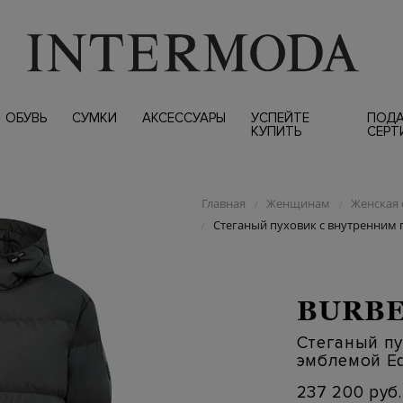
ОБУВЬ
СУМКИ
АКСЕССУАРЫ
УСПЕЙТЕ
ПОД
КУПИТЬ
СЕРТ
Главная
Женщинам
Женская 
/
/
Стеганый пуховик с внутренним п
/
BURB
Стеганый пу
эмблемой Eq
237 200 руб.