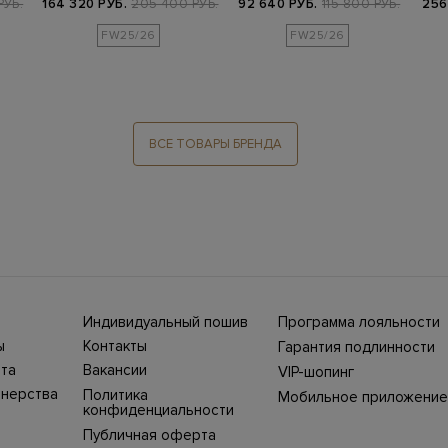
РУБ.
164 320 РУБ.
205 400 РУБ.
92 640 РУБ.
115 800 РУБ.
256
FW25/26
FW25/26
ВСЕ ТОВАРЫ БРЕНДА
Индивидуальный пошив
Программа лояльности
ны СНГ
Ежегодно в бутики
ы
Контакты
Гарантия подлинности
Stefano Ricci, Brioni,
ет-
Нижний Новгород, ул.
жбой
Canali приезжают
та
Вакансии
VIP-шопинг
Большая Покровская,
100%
представители Домов
ин
25. Телефон интернет-
моды, чтобы
тнерства
Политика
Мобильное приложение
уть
магазина 8 800 500
выполнить одежду и
конфиденциальности
 двух
43 83.
е
обувь на заказ для
та
еру
наших клиентов.
Публичная оферта
зврата
заказа
Костюмы, сорочки,