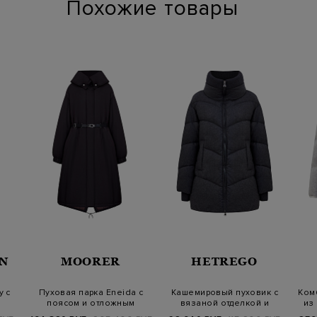
Похожие товары
N
MOORER
HETREGO
y с
Пуховая парка Eneida с
Кашемировый пуховик с
Ком
й
поясом и отложным
вязаной отделкой и
из
воротом
воротом-стойк…