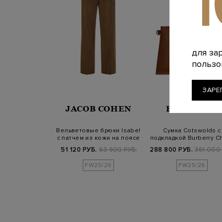
для за
пользо
ЗАРЕ
JACOB COHEN
BURBERRY
Вельветовые брюки Isabel
Сумка Cotswolds с
с патчем из кожи на поясе
подкладкой Burberry C
и ремешком
51 120 РУБ.
63 900 РУБ.
288 800 РУБ.
361 000
FW25/26
FW25/26