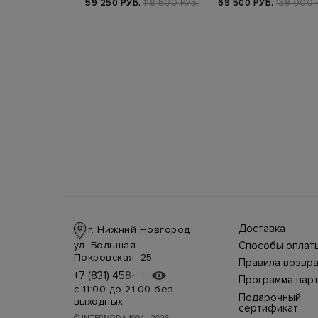
Б.
118 100 РУБ.
59 250 РУБ.
118 500 РУБ.
69 500 РУБ.
139 000 
Доставка
г. Нижний Новгород
Доставка в стра
ул. Большая
Способы оплат
производится
Оплата в интерн
Покровская, 25
курьерской слу
Правила возвра
магазине
СДЭК, DHL при 
Интернет-магаз
+7 (831) 458-14-75
+7 (831) 458-14-75
осуществляется
предоплате.
Программа пар
позволяет верн
несколькими
Возможные
с 11:00 до 21:00 без
товар в течение
способами:
Подарочный
дополнительны
выходных
недель с момен
наличными курь
расходы за
сертификат
покупки. Для во
при получении 
таможенное
Подарочный