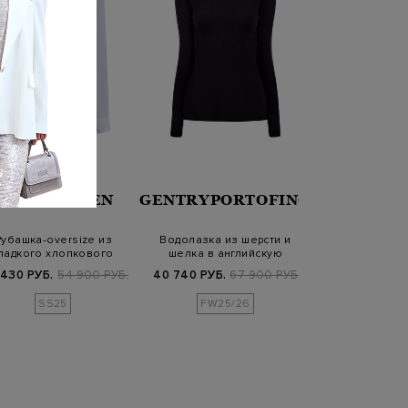
JACOB COHEN
GENTRYPORTOFINO
Рубашка-oversize из
Водолазка из шерсти и
ладкого хлопкового
шелка в английскую
поплина с выши…
резинку
 430 РУБ.
54 900 РУБ.
40 740 РУБ.
67 900 РУБ.
SS25
FW25/26