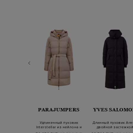
JUMPERS
PARAJUMPERS
YVES SALOMO
уховик Liu из
Удлиненный пуховик
Длинный пуховик Arm
ого репса со
Interstellar из нейлона и
двойной застежко
ным ка…
хлопковог…