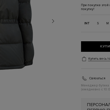
При покупке этой
покупку!
INT
S
M
КУПИ
Купить весь l
Связаться
Менеджер бутика
(ежедневно с 10:0
ПЕРСОНАЛ