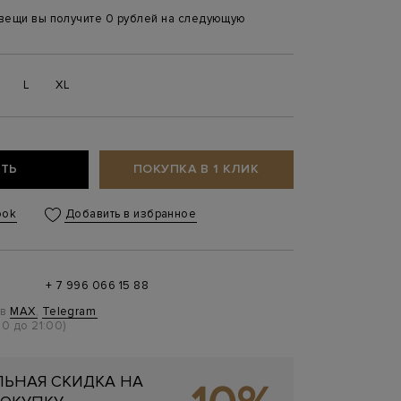
 вещи вы получите 0 рублей на следующую
L
XL
ТЬ
ПОКУПКА В 1 КЛИК
ook
Добавить в избранное
+ 7 996 066 15 88
 в
MAX
,
Telegram
0 до 21:00)
ЬНАЯ СКИДКА НА