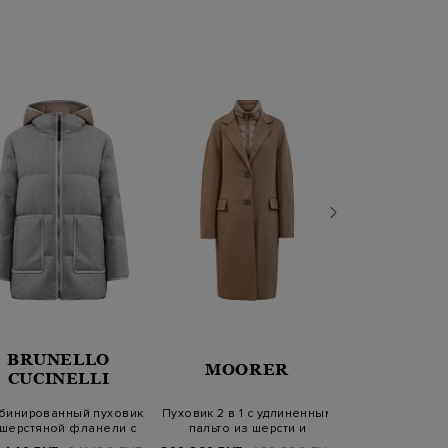
BRUNELLO
MOORER
HETR
CUCINELLI
бинированный пуховик
Пуховик 2 в 1 с удлиненным
Пуховик из 
 шерстяной фланели с
пальто из шерсти и
стеганого н
пуллеро…
кашемира
съемным 