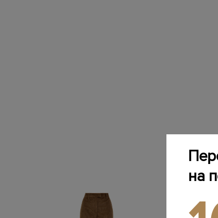
Пер
на 