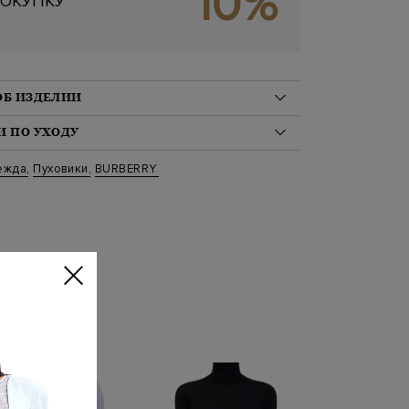
10%
ОКУПКУ
ОБ ИЗДЕЛИИ
ер 100%, пух 90%, перо 10%
 ПО УХОДУ
/60/91 на модели размер S
ая стирка при температуре воды до 30 градусов
ежда
,
Пуховики
,
BURBERRY
c1748
беливание запрещено
а низкотемпературная машинная сушка
: Да
 чистка запрещена
 запрещена