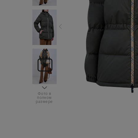
Фото в
полном
размере