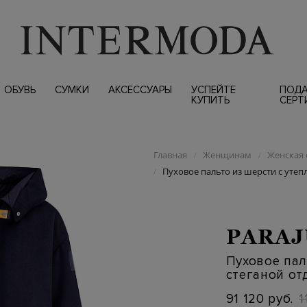
ОБУВЬ
СУМКИ
АКСЕССУАРЫ
УСПЕЙТЕ
ПОД
КУПИТЬ
СЕРТ
Главная
Женщинам
Женская 
/
/
Пуховое пальто из шерсти с утеп
/
PARA
Пуховое пал
стеганой от
91 120 руб.
1