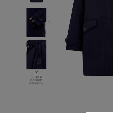
Фото в
полном
размере