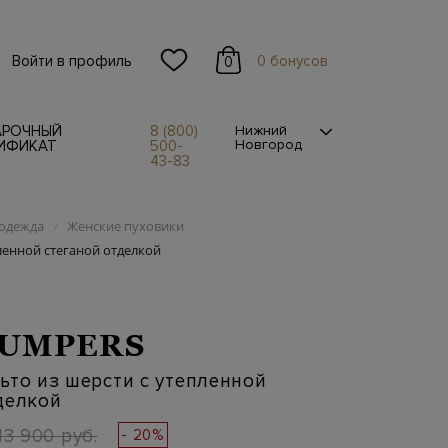
Войти в профиль
0 бонусов
0
АРОЧНЫЙ
8 (800)
Нижний
Новгород
ИФИКАТ
500-
43-83
одежда
Женские пуховики
/
ленной стеганой отделкой
JUMPERS
ьто из шерсти с утепленной
делкой
13 900 руб.
- 20%