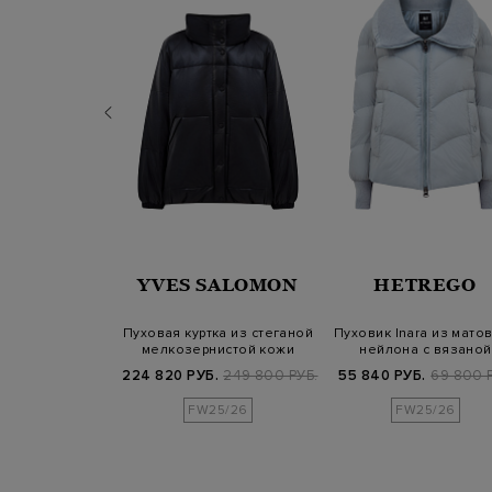
TREGO
YVES SALOMON
HETREGO
анный пуховик
Пуховая куртка из стеганой
Пуховик Inara из мато
го кашемира и
мелкозернистой кожи
нейлона с вязаной
йлон…
наппа
отделкой
.
122 300 РУБ.
224 820 РУБ.
249 800 РУБ.
55 840 РУБ.
69 800 
FW25/26
FW25/26