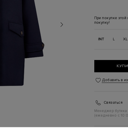
При покупке этой
покупку!
INT
L
XL
КУПИ
Добавить в и
Связаться
Менеджер бутика
(ежедневно с 10:0