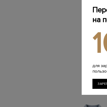
Пер
на 
для за
пользо
ЗАРЕ