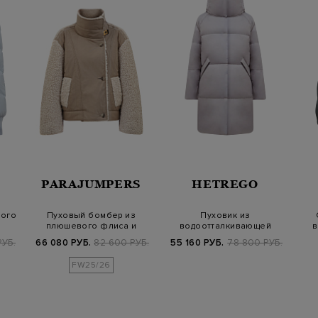
PARAJUMPERS
HETREGO
вого
Пуховый бомбер из
Пуховик из
плюшевого флиса и
водоотталкивающей
в
матовой тафты
стеганой тафты с высоким…
РУБ.
66 080 РУБ.
82 600 РУБ.
55 160 РУБ.
78 800 РУБ.
FW25/26