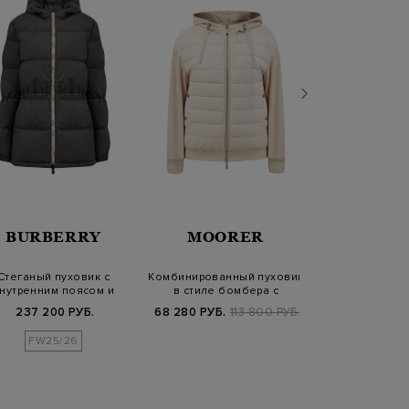
BURBERRY
MOORER
YVES S
Стеганый пуховик с
Комбинированный пуховик
Пуховик-транс
нутренним поясом и
в стиле бомбера с
со съемным
эмблемой Equest…
капюшоном
ворот
237 200 РУБ.
68 280 РУБ.
113 800 РУБ.
242 820 РУБ.
2
FW25/26
FW25/