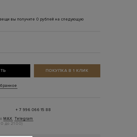
 вещи вы получите 0 рублей на следующую
ТЬ
ПОКУПКА В 1 КЛИК
збранное
+ 7 996 066 15 88
 в
MAX
,
Telegram
0 до 21:00)