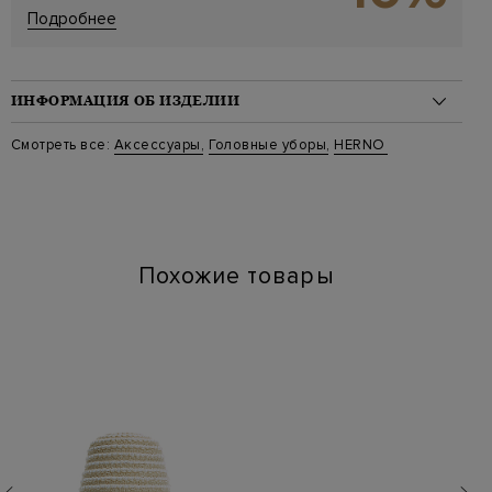
Подробнее
ИНФОРМАЦИЯ ОБ ИЗДЕЛИИ
Материал: хлопок 35%, лен 30%, полиэстер 20%, шелк 15%
Смотреть все:
Аксессуары
,
Головные уборы
,
HERNO
Стиль: Панамы
Цвет: Бежевый
Артикул: ber00069d 1100
Похожие товары