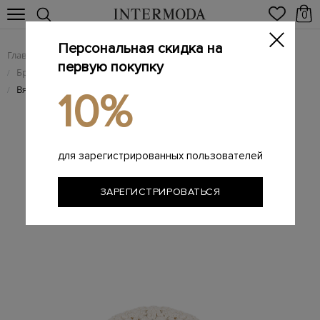
0
Персональная скидка на
Главная
Женщинам
Брендовые женские аксессуары
/
/
первую покупку
Брендовые женские головные уборы
/
Вязаная панама с вплетенными пайетками и литой деталью
/
10%
для зарегистрированных пользователей
ЗАРЕГИСТРИРОВАТЬСЯ