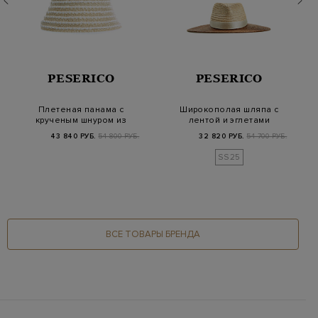
PESERICO
PESERICO
Плетеная панама с
Широкополая шляпа с
крученым шнуром из
лентой и эглетами
хлопка и вискозы
Punto Luce
43 840 РУБ.
54 800 РУБ.
32 820 РУБ.
54 700 РУБ.
SS25
ВСЕ ТОВАРЫ БРЕНДА