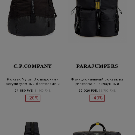
C.P.COMPANY
PARAJUMPERS
Рюкзак Nylon B с широкими
Функциональный рюкзак из
регулируемыми бретелями и
рипстопа с накладными
ру…
кармана…
24 880 РУБ.
31 100 РУБ.
22 020 РУБ.
36 700 РУБ.
-20%
-40%