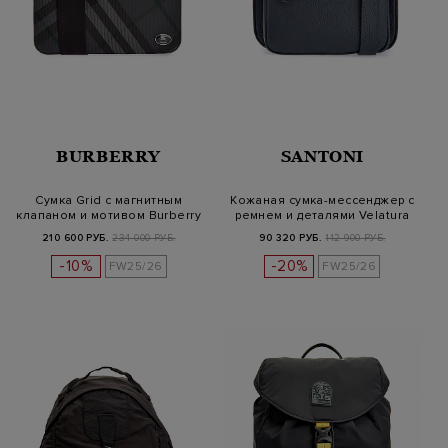
BURBERRY
SANTONI
Сумка Grid с магнитным
Кожаная сумка-мессенджер с
клапаном и мотивом Burberry
ремнем и деталями Velatura
Che…
210 600 РУБ.
234 000 РУБ.
90 320 РУБ.
112 900 РУБ.
-10%
-20%
FW25/26
FW25/26