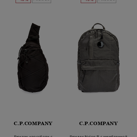
C.P.COMPANY
C.P.COMPANY
Рюкзак-кроссбоди с
Рюкзак Nylon B с мембранной