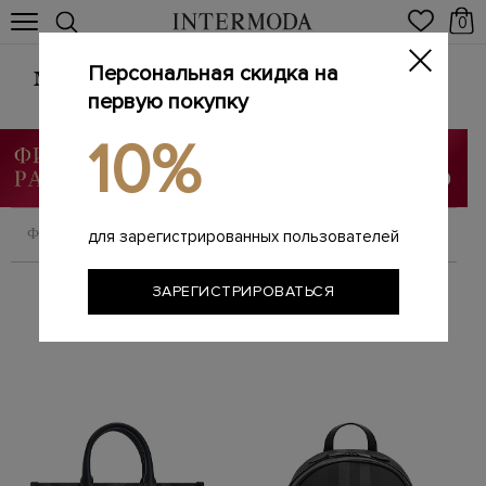
0
Персональная скидка на
Мужские сумки из натуральной кожи
первую покупку
Главная
Мужчинам
Сумки
/
/
10%
ФИЛЬТРОВАТЬ
СОРТИРОВАТЬ
для зарегистрированных пользователей
ЗАРЕГИСТРИРОВАТЬСЯ