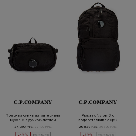
C.P.COMPANY
C.P.COMPANY
Поясная сумка из материала
Рюкзак Nylon B с
Nylon B с ручкой-петлей
водоотталкивающей
обработкой и линзой
24 390 РУБ.
27 100 РУБ.
26 820 РУБ.
29 800 РУБ.
-10%
-10%
FW25/26
FW25/26