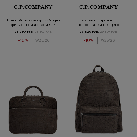
C.P.COMPANY
C.P.COMPANY
Поясной рюкзак-кроссбоди с
Рюкзак из прочного
фирменной линзой C.P.
водоотталкивающего
материала Nylon…
25 290 РУБ.
28 100 РУБ.
26 820 РУБ.
29 800 РУБ.
-10%
-10%
FW25/26
FW25/26