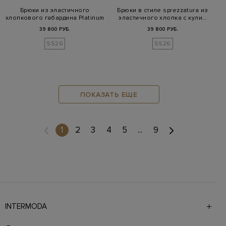
Брюки из эластичного
Брюки в стиле sprezzatura из
хлопкового габардина Platinum
эластичного хлопка с кули…
39 800 РУБ.
39 800 РУБ.
SS26
SS26
ПОКАЗАТЬ ЕЩЕ
(current)
1
2
3
4
5
...
9
INTERMODA
Галерея бутиков INTERMODA представляет более 60
брендов на 4 этажах в самом центре города. На сайте