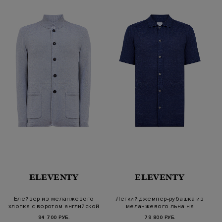
ELEVENTY
ELEVENTY
Блейзер из меланжевого
Легкий джемпер-рубашка из
хлопка с воротом английской
меланжевого льна на
вяз…
пуговица…
94 700 РУБ.
79 800 РУБ.