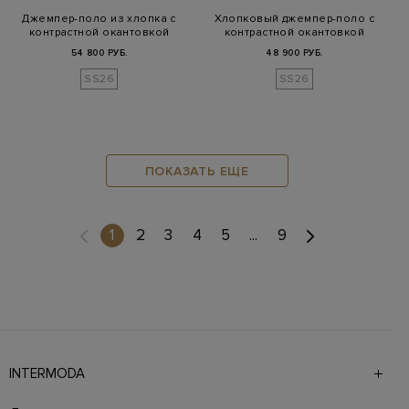
Джемпер-поло из хлопка с
Хлопковый джемпер-поло с
контрастной окантовкой
контрастной окантовкой
ворота
ворота
54 800 РУБ.
48 900 РУБ.
SS26
SS26
ПОКАЗАТЬ ЕЩЕ
(current)
1
2
3
4
5
...
9
INTERMODA
Галерея бутиков INTERMODA представляет более 60
брендов на 4 этажах в самом центре города. На сайте