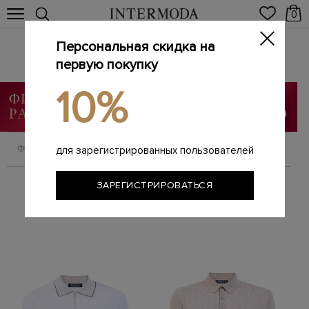
0
Персональная скидка на
Поло
Главная
первую покупку
Мужчинам
Одежда
Поло
/
/
/
10%
ФИЛЬТРОВАТЬ
СОРТИРОВАТЬ
для зарегистрированных пользователей
ЗАРЕГИСТРИРОВАТЬСЯ