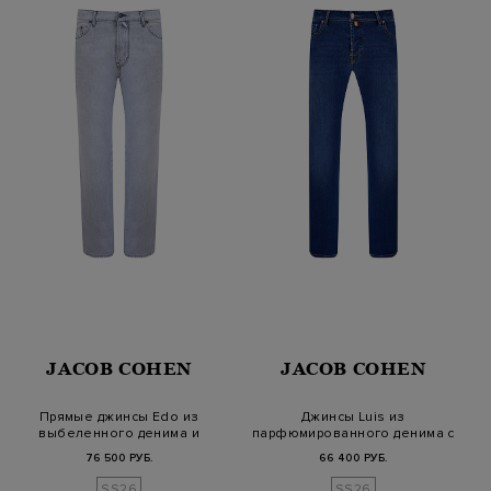
JACOB COHEN
JACOB COHEN
Прямые джинсы Edo из
Джинсы Luis из
выбеленного денима и
парфюмированного денима с
лиоцелла
патчем из мех…
76 500 РУБ.
66 400 РУБ.
SS26
SS26