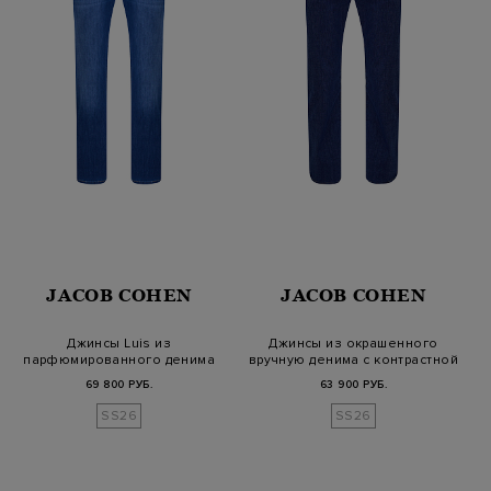
JACOB COHEN
JACOB COHEN
Джинсы Luis из
Джинсы из окрашенного
парфюмированного денима
вручную денима с контрастной
Vintage Wash
про…
69 800 РУБ.
63 900 РУБ.
SS26
SS26