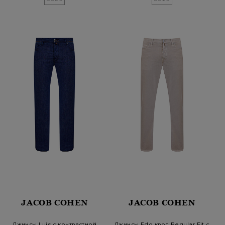
JACOB COHEN
JACOB COHEN
Джинсы Luis с контрастной
Джинсы Edo кроя Regular Fit с