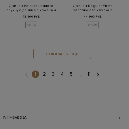
Джинсы из окрашенного
Джинсы Regular Fit из
вручную денима с кожаным
эластичного хлопка с
патчем
выбеленным…
43 900 РУБ.
44 900 РУБ.
SS26
SS26
ПОКАЗАТЬ ЕЩЕ
(current)
1
2
3
4
5
...
11
INTERMODA
Галерея бутиков INTERMODA представляет более 60
брендов на 4 этажах в самом центре города. На сайте