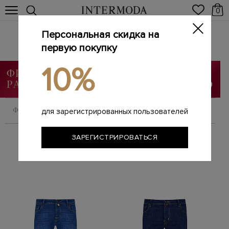
0
Персональная скидка на
Мужские джинсы
Главная
первую покупку
Мужчинам
Одежда
Джинсы
/
/
/
10%
ФИЛЬТРОВАТЬ
СОРТИРОВАТЬ
для зарегистрированных пользователей
ЗАРЕГИСТРИРОВАТЬСЯ