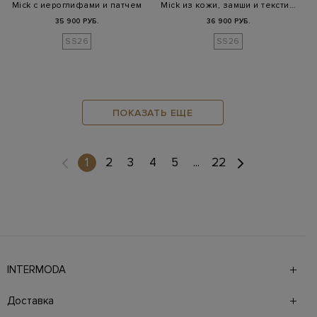
Mick с иероглифами и патчем
Mick из кожи, замши и тексти…
35 900 РУБ.
36 900 РУБ.
SS26
SS26
ПОКАЗАТЬ ЕЩЕ
(current)
1
2
3
4
5
...
22
INTERMODA
Галерея бутиков INTERMODA представляет более 60
брендов на 4 этажах в самом центре города. На сайте
Доставка
также презентованы новинки с последних показов и
предыдущие коллекции. Для удобства онлайн-шоппинга