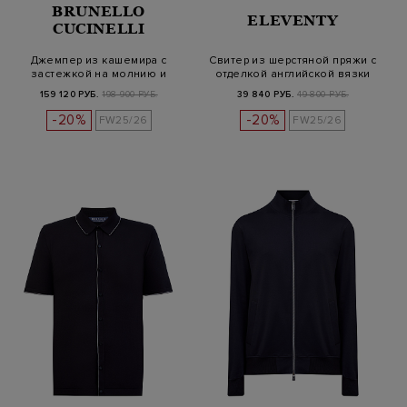
BRUNELLO
ELEVENTY
CUCINELLI
Джемпер из кашемира с
Свитер из шерстяной пряжи с
застежкой на молнию и
отделкой английской вязки
окантовкой
159 120 РУБ.
198 900 РУБ.
39 840 РУБ.
49 800 РУБ.
-20%
-20%
FW25/26
FW25/26