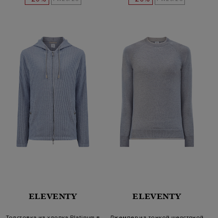
ELEVENTY
ELEVENTY
Толстовка из хлопка Platinum в
Джемпер из тонкой шерстяной