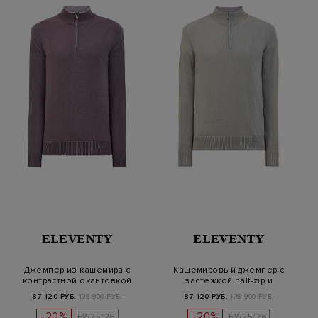
ELEVENTY
ELEVENTY
Джемпер из кашемира с
Кашемировый джемпер с
контрастной окантовкой
застежкой half-zip и
кромок
окантовкой
87 120 РУБ.
108 900 РУБ.
87 120 РУБ.
108 900 РУБ.
-20%
-20%
FW25/26
FW25/26