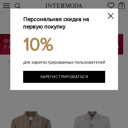
0
Персональная скидка на
Трикотаж
Главная
первую покупку
Мужчинам
Одежда
Трикотаж
/
/
/
10%
ФИЛЬТРОВАТЬ
СОРТИРОВАТЬ
для зарегистрированных пользователей
ЗАРЕГИСТРИРОВАТЬСЯ