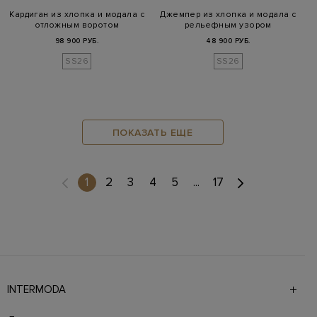
Кардиган из хлопка и модала с
Джемпер из хлопка и модала с
отложным воротом
рельефным узором
98 900 РУБ.
48 900 РУБ.
SS26
SS26
ПОКАЗАТЬ ЕЩЕ
(current)
1
2
3
4
5
...
17
INTERMODA
Галерея бутиков INTERMODA представляет более 60
брендов на 4 этажах в самом центре города. На сайте