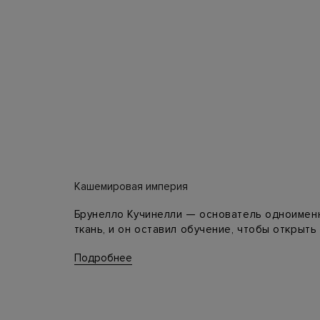
Кашемировая империя
Брунелло Кучинелли — основатель одноименн
ткань, и он оставил обучение, чтобы открыть
свитеры, и даже тогда заказы на фирменные
Подробнее
Позже в линейках стали появляться платья, 
благородный материал с кожей, хлопком, ше
элегантности и роскоши. Среди поклонников
и другие. Приобрести одежду Брунелло Кучи