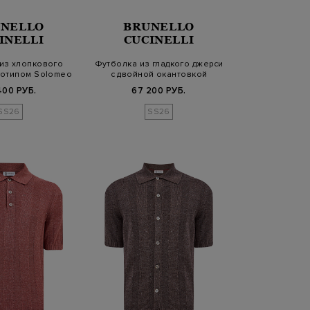
NELLO
BRUNELLO
INELLI
CUCINELLI
из хлопкового
Футболка из гладкого джерси
готипом Solomeo
с двойной окантовкой
400 РУБ.
67 200 РУБ.
SS26
SS26