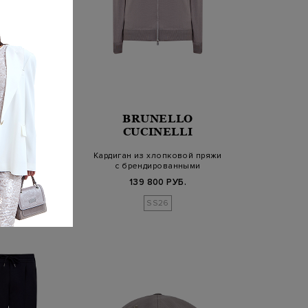
NELLO
BRUNELLO
INELLI
CUCINELLI
из эластичного
Кардиган из хлопковой пряжи
о трикотажа с
с брендированными
ермол…
пуллерам…
800 РУБ.
139 800 РУБ.
SS26
SS26