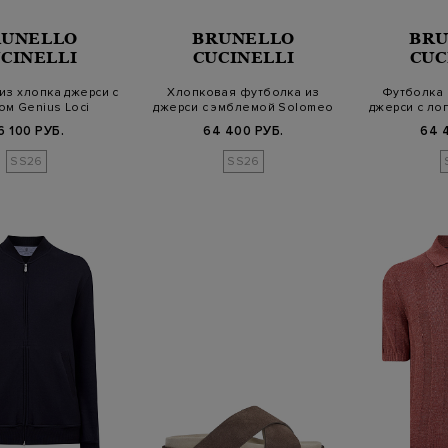
RUNELLO
BRUNELLO
BRU
CINELLI
CUCINELLI
CUC
из хлопка джерси с
Хлопковая футболка из
Футболка 
ом Genius Loci
джерси с эмблемой Solomeo
джерси с ло
6 100 РУБ.
64 400 РУБ.
64 
SS26
SS26