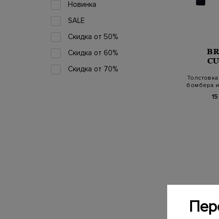
Новинка
SALE
Скидка от 50%
B
Скидка от 60%
CU
Скидка от 70%
Толстовка
бомбера и
15
Пер