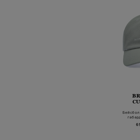
B
CU
Бейсбол
габар
эм
6