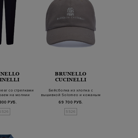
NELLO
BRUNELLO
INELLI
CUCINELLI
wear со стрелками
Бейсболка из хлопка с
раем на молнии
вышивкой Solomeo и кожаным
ремеш…
800 РУБ.
69 700 РУБ.
SS26
SS26