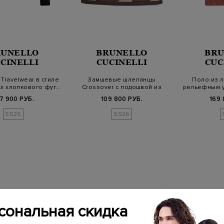
RUNELLO
BRUNELLO
BRU
CINELLI
CUCINELLI
CUC
 Travelwear в стиле
Замшевые шлепанцы
Поло из л
з хлопкового фут…
Crossover с подошвой из
рельефным у
пара-каучука
7 900 РУБ.
109 800 РУБ.
169 
SS26
SS26
сональная скидка