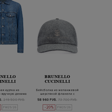
NELLO
BRUNELLO
INELLI
CUCINELLI
ая куртка из
Бейсболка из меланжевой
 вручную денима
шерстяной фланели с
thent…
вышивкой S…
Б.
249 500 РУБ.
58 960 РУБ.
73 700 РУБ.
-20%
FW25/26
FW25/26