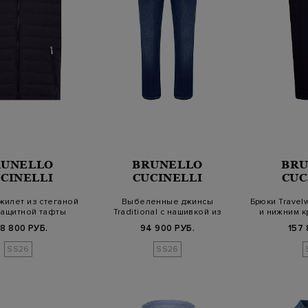
RUNELLO
BRUNELLO
BRU
CINELLI
CUCINELLI
CUC
жилет из стеганой
Выбеленные джинсы
Брюки Travel
защитной тафты
Traditional с нашивкой из
и нижним к
замши
8 800 РУБ.
94 900 РУБ.
157 
SS26
SS26