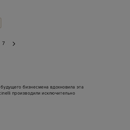
7
 будущего бизнесмена вдохновила эта
cinelli производили исключительно
ния покоряли покупателей.
металлизированные нити и комбинировать
ренда — воплощение сдержанной
ливия Палермо, Джесика Альба, Ума Турман