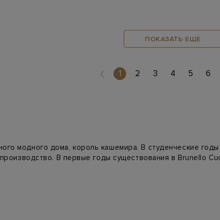
ПОКАЗАТЬ ЕЩЕ
(current)
1
2
3
4
5
6
ого модного дома, король кашемира. В студенческие годы
 производство. В первые годы существования в Brunello Cu
 модели исчислялись тысячами — они с первого прикоснове
мужские сорочки, кардиганы, а в кашемир стали вплетать 
лком, придавая изделиям изысканность. Сейчас одежда б
 марки – Дженнифер Лопес, принц Уильям, Блейк Лайвли, О
нелли можно на официальном сайте Intermoda.