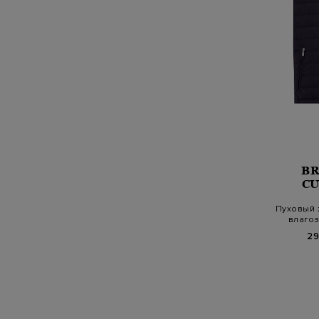
B
CU
Пуховый 
влаго
29