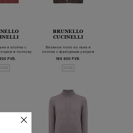
NELLO
BRUNELLO
INELLI
CUCINELLI
ьна и хлопка с
Вязаное поло из льна и
зором в полоску
хлопка с фактурным узором
800 РУБ.
186 600 РУБ.
SS26
SS26