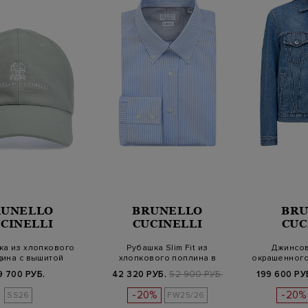
RUNELLO
BRUNELLO
BRU
CINELLI
CUCINELLI
CUC
ка из хлопкового
Рубашка Slim Fit из
Джинсов
дина с вышитой
хлопкового поплина в
окрашенного
блемой S…
полоску
Au
9 700 РУБ.
42 320 РУБ.
52 900 РУБ.
199 600 РУ
-20%
-20%
SS26
FW25/26