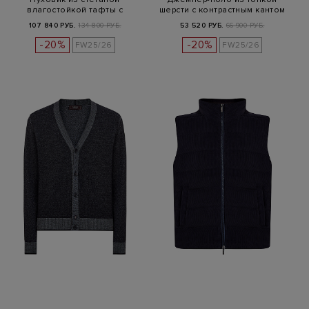
влагостойкой тафты с
шерсти с контрастным кантом
кожаной детал…
107 840 РУБ.
134 800 РУБ.
53 520 РУБ.
66 900 РУБ.
-20%
-20%
FW25/26
FW25/26