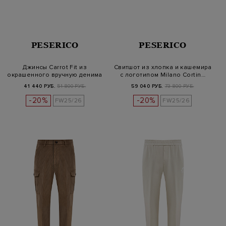
PESERICO
PESERICO
Джинсы Carrot Fit из
Свитшот из хлопка и кашемира
окрашенного вручную денима
с логотипом Milano Cortin…
stretc…
41 440 РУБ.
51 800 РУБ.
59 040 РУБ.
73 800 РУБ.
-20%
-20%
FW25/26
FW25/26