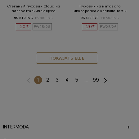
Стеганый пуховик Cloud из
Пуховик из матового
влагоотталкивающего
микрорепса с капюшоном и
рипстопа…
штормовой…
95 840 РУБ.
119 800 РУБ.
95 120 РУБ.
118 900 РУБ.
-20%
-20%
FW25/26
FW25/26
ПОКАЗАТЬ ЕЩЕ
(current)
1
2
3
4
5
...
99
INTERMODA
Галерея бутиков INTERMODA представляет более 60
брендов на 4 этажах в самом центре города. На сайте