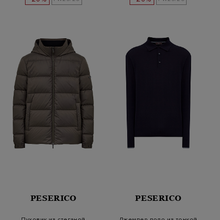
PESERICO
PESERICO
Пуховик из стеганой
Джемпер-поло из тонкой