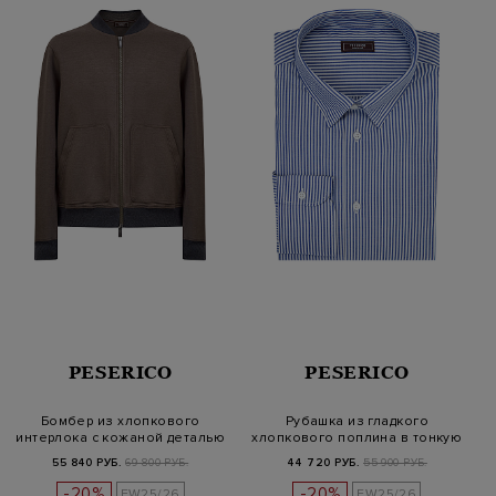
PESERICO
PESERICO
Бомбер из хлопкового
Рубашка из гладкого
интерлока с кожаной деталью
хлопкового поплина в тонкую
полоск…
55 840 РУБ.
69 800 РУБ.
44 720 РУБ.
55 900 РУБ.
-20%
-20%
FW25/26
FW25/26