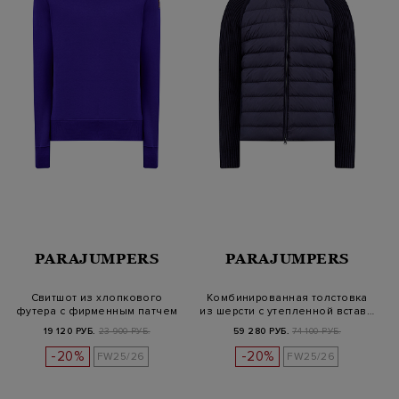
PARAJUMPERS
PARAJUMPERS
Свитшот из хлопкового
Комбинированная толстовка
футера с фирменным патчем
из шерсти с утепленной встав…
PJS
19 120 РУБ.
23 900 РУБ.
59 280 РУБ.
74 100 РУБ.
-20%
-20%
FW25/26
FW25/26