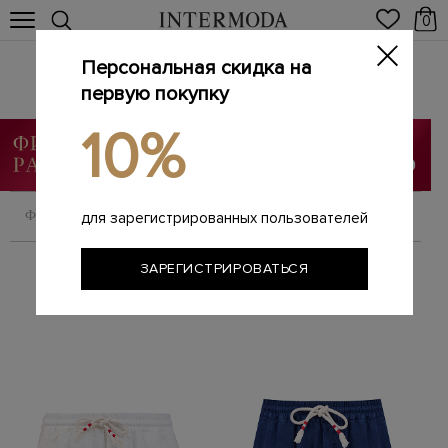
0
Персональная скидка на
Шорты
Главная
первую покупку
Мужчинам
Одежда
Шорты
/
/
/
10%
ФИЛЬТРОВАТЬ
СОРТИРОВАТЬ
для зарегистрированных пользователей
ЗАРЕГИСТРИРОВАТЬСЯ