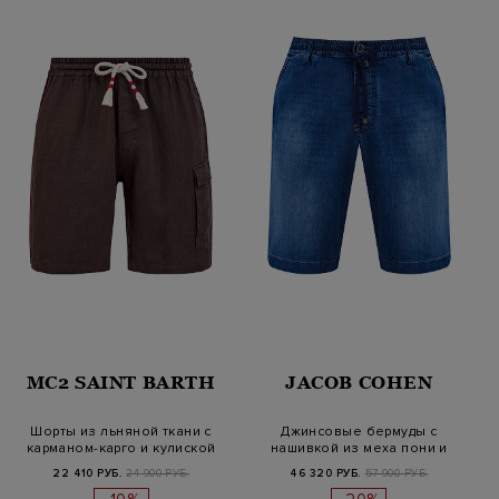
MC2 SAINT BARTH
JACOB COHEN
Шорты из льняной ткани с
Джинсовые бермуды с
карманом-карго и кулиской
нашивкой из меха пони и
платком-па…
22 410 РУБ.
24 900 РУБ.
46 320 РУБ.
57 900 РУБ.