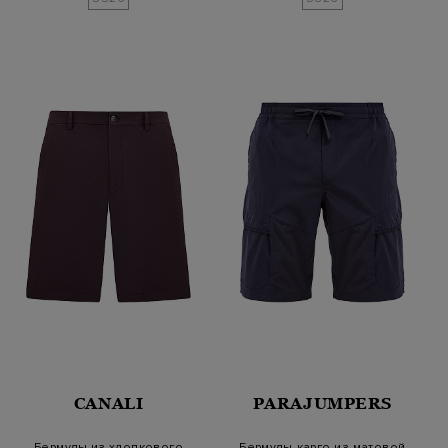
CANALI
PARAJUMPERS
Бермуды из хлопкового
Бермуды-карго из матовой