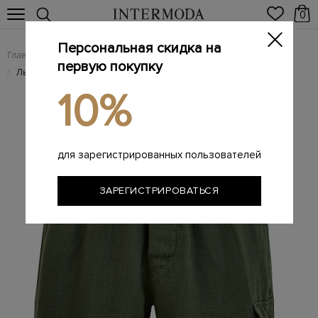
0
Персональная скидка на
Главная
Мужчинам
Одежда
Шорты
/
/
/
первую покупку
Льняные шорты с накладным карманом и поясом на кулиске
/
10%
для зарегистрированных пользователей
ЗАРЕГИСТРИРОВАТЬСЯ