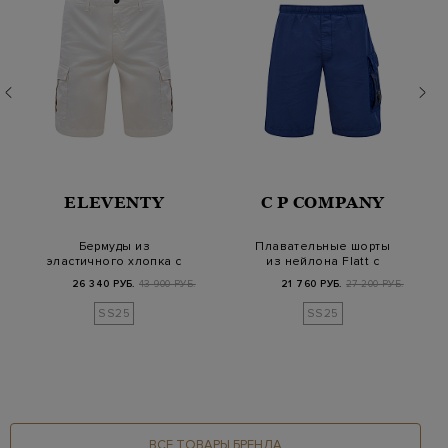
ELEVENTY
C P COMPANY
Бермуды из
Плавательные шорты
эластичного хлопка с
из нейлона Flatt с
карманами-карго
карманом-карго и…
26 340 РУБ.
43 900 РУБ.
21 760 РУБ.
27 200 РУБ.
SS25
SS25
ВСЕ ТОВАРЫ БРЕНДА