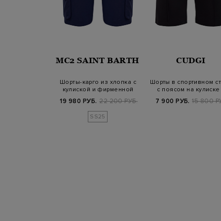
JUMPERS
MC2 SAINT BARTH
CUDGI
рго из матовой
Шорты-карго из хлопка с
Шорты в спортивном с
итной тафты
кулиской и фирменной
с поясом на кулиске
нашивкой
логотип…
900 РУБ.
19 980 РУБ.
22 200 РУБ.
7 900 РУБ.
15 800 Р
SS25