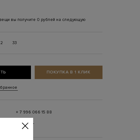
 вещи вы получите 0 рублей на следующую
32
33
ТЬ
ПОКУПКА В 1 КЛИК
збранное
+ 7 996 066 15 88
 в
MAX
,
Telegram
0 до 21:00)