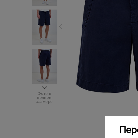
Фото в
полном
размере
Пер