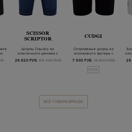
SCISSOR
CUDGI
SCRIPTOR
тиле
Шорты Claudio из
Спортивные шорты из
Бе
 и
эластичного денима с
хлопкового футера с
хло
вышитым логотипо…
логотипом и ку…
УБ.
26 820 РУБ.
89 400 РУБ.
7 900 РУБ.
15 800 РУБ.
26
SS25
ВСЕ ТОВАРЫ БРЕНДА