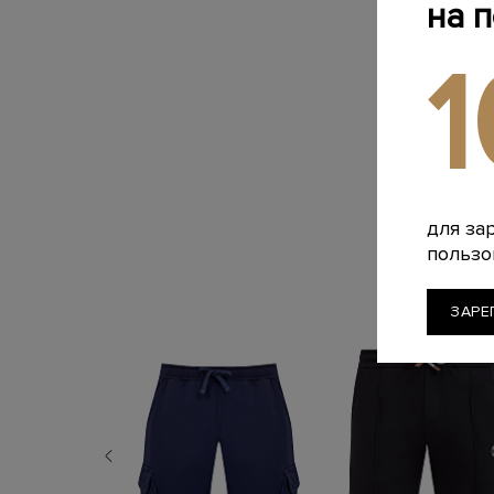
на 
для за
пользо
ЗАРЕ