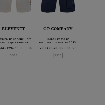
ELEVENTY
C P COMPANY
MC2 SAIN
рмуды из эластичного
Шорты-карго из
Свободные шор
пка с карманами-карго
эластичного хлопка 50 Fili
с кулиской и
с линзой C.P…
пояс
 340 РУБ.
43 900 РУБ.
28 640 РУБ.
35 800 РУБ.
22 410 РУБ.
2
SS25
SS25
SS2