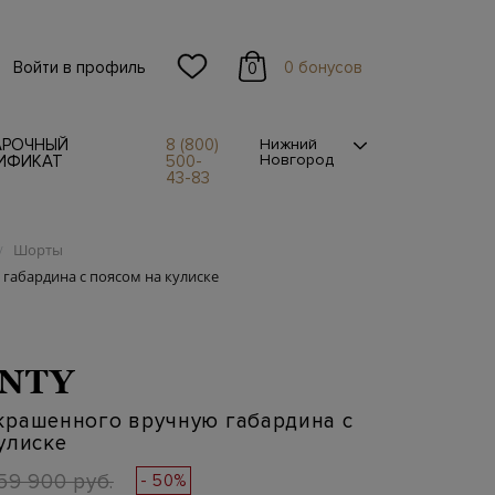
Войти в профиль
0 бонусов
0
АРОЧНЫЙ
8 (800)
Нижний
Новгород
ИФИКАТ
500-
43-83
Шорты
/
габардина с поясом на кулиске
NTY
крашенного вручную габардина с
улиске
59 900 руб.
- 50%