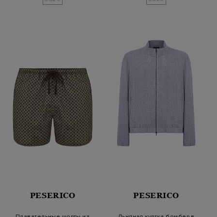
PESERICO
PESERICO
Плавательные шорты из
Льняная куртка-бомбер в