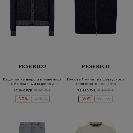
PESERICO
PESERICO
Кардиган из шерсти и кашемира
Пуховый жилет из фактурного
с V-образным вырезом
хлопкового вельвета
47 840 РУБ.
59 800 РУБ.
79 840 РУБ.
99 800 РУБ.
-20%
-20%
FW25/26
FW25/26