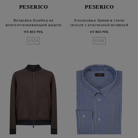
PESERICO
PESERICO
Ветровка-бомбер из
Хлопковые брюки в стиле
влагоотталкивающей шерсти
leisure с эластичной вставкой
Loro Pian…
119 800 РУБ.
49 800 РУБ.
SS26
SS26