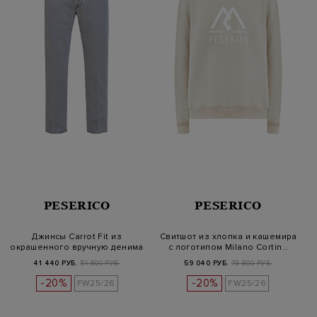
PESERICO
PESERICO
Джинсы Carrot Fit из
Свитшот из хлопка и кашемира
окрашенного вручную денима
с логотипом Milano Cortin…
stretc…
41 440 РУБ.
51 800 РУБ.
59 040 РУБ.
73 800 РУБ.
-20%
-20%
FW25/26
FW25/26