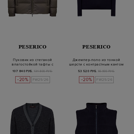
PESERICO
PESERICO
Пуховик из стеганой
Джемпер-поло из тонкой
влагостойкой тафты с
шерсти с контрастным кантом
кожаной детал…
107 840 РУБ.
134 800 РУБ.
53 520 РУБ.
66 900 РУБ.
-20%
-20%
FW25/26
FW25/26