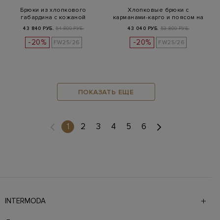
Брюки из хлопкового
Хлопковые брюки с
габардина с кожаной
карманами-карго и поясом на
нашивкой
кулиске
43 840 РУБ.
54 800 РУБ.
43 040 РУБ.
53 800 РУБ.
-20%
-20%
FW25/26
FW25/26
ПОКАЗАТЬ ЕЩЕ
(current)
1
2
3
4
5
6
INTERMODA
Галерея бутиков INTERMODA представляет более 60
брендов на 4 этажах в самом центре города. На сайте