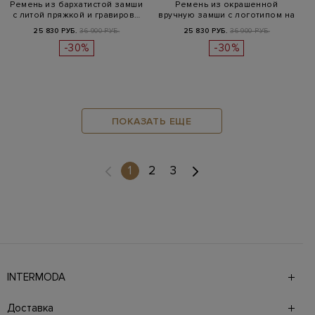
Ремень из бархатистой замши
Ремень из окрашенной
с литой пряжкой и гравиров…
вручную замши с логотипом на
пряж…
25 830 РУБ.
36 900 РУБ.
25 830 РУБ.
36 900 РУБ.
-30%
-30%
ПОКАЗАТЬ ЕЩЕ
(current)
1
2
3
INTERMODA
Галерея бутиков INTERMODA представляет более 60
брендов на 4 этажах в самом центре города. На сайте
Доставка
также презентованы новинки с последних показов и