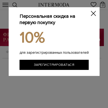
0
Персональная скидка на
Ремни
Главная
первую покупку
Мужчинам
Аксессуары
Ремни
/
/
/
10%
ФИЛЬТРОВАТЬ
СОРТИРОВАТЬ
для зарегистрированных пользователей
ЗАРЕГИСТРИРОВАТЬСЯ