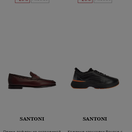
SANTONI
SANTONI
Пенни-лоферы из окрашенной
Кожаные кроссовки Bounce с