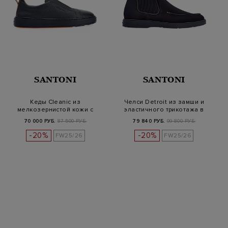
SANTONI
SANTONI
Кеды Cleanic из
Челси Detroit из замши и
мелкозернистой кожи с
эластичного трикотажа в
деталью Velatura
рубчи…
70 000 РУБ.
87 500 РУБ.
79 840 РУБ.
99 800 РУБ.
-20%
-20%
FW25/26
FW25/26