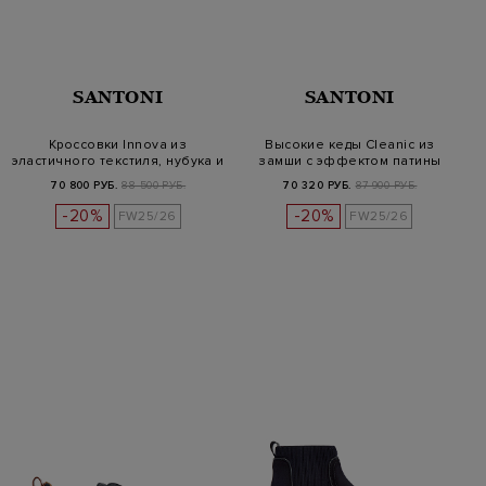
SANTONI
SANTONI
Кроссовки Innova из
Высокие кеды Cleanic из
эластичного текстиля, нубука и
замши с эффектом патины
кож…
70 800 РУБ.
88 500 РУБ.
70 320 РУБ.
87 900 РУБ.
-20%
-20%
FW25/26
FW25/26