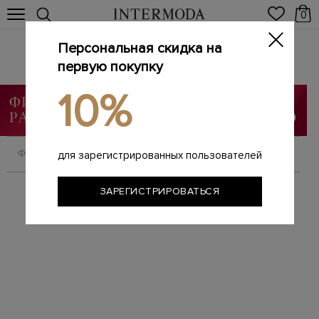
0
Персональная скидка на
SANTONI
Главная
первую покупку
Мужчинам
Бренды
SANTONI
/
/
/
10%
ФИЛЬТРОВАТЬ
СОРТИРОВАТЬ
для зарегистрированных пользователей
ЗАРЕГИСТРИРОВАТЬСЯ