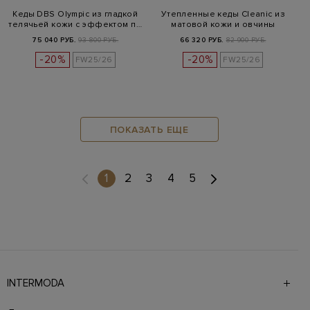
Кеды DBS Olympic из гладкой
Утепленные кеды Cleanic из
телячьей кожи с эффектом п…
матовой кожи и овчины
75 040 РУБ.
93 800 РУБ.
66 320 РУБ.
82 900 РУБ.
-20%
-20%
FW25/26
FW25/26
ПОКАЗАТЬ ЕЩЕ
(current)
1
2
3
4
5
INTERMODA
Галерея бутиков INTERMODA представляет более 60
брендов на 4 этажах в самом центре города. На сайте