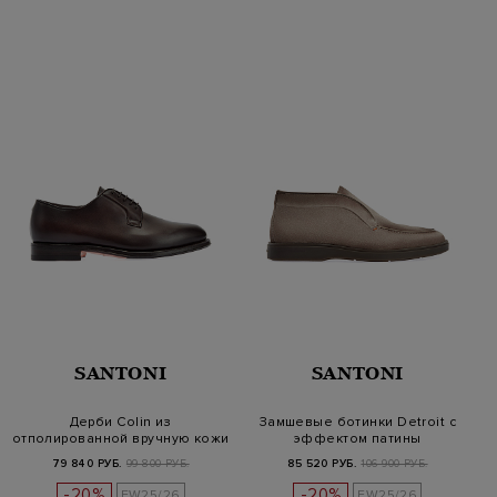
SANTONI
SANTONI
Дерби Colin из
Замшевые ботинки Detroit с
отполированной вручную кожи
эффектом патины
с патиной
79 840 РУБ.
99 800 РУБ.
85 520 РУБ.
106 900 РУБ.
-20%
-20%
FW25/26
FW25/26