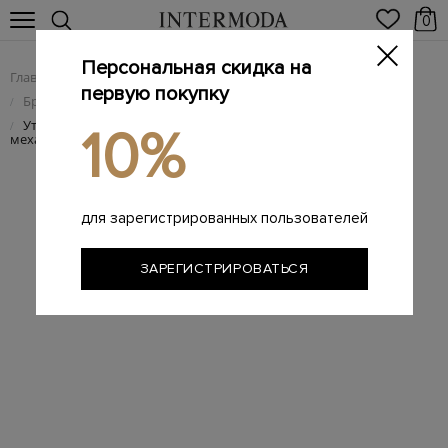
0
Персональная скидка на
Главная
Мужчинам
Брендовая мужская обувь
/
/
первую покупку
Брендовые мужские кроссовки
/
Утепленные кроссовки Innova из патинированной кожи и
/
10%
меха
для зарегистрированных пользователей
ЗАРЕГИСТРИРОВАТЬСЯ