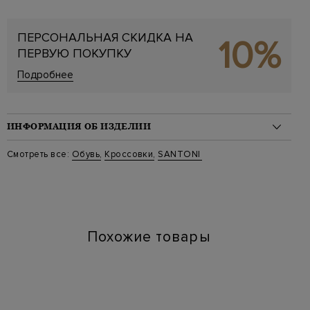
ПЕРСОНАЛЬНАЯ СКИДКА НА
10%
ПЕРВУЮ ПОКУПКУ
Подробнее
ИНФОРМАЦИЯ ОБ ИЗДЕЛИИ
Материал: кожа 100%, мех 100%
Смотреть все:
Обувь
,
Кроссовки
,
SANTONI
Стиль: Низкие
Цвет: Синий
Артикул: mbig22027 nu60
Высота платформы (см): 4
Длина по стельке (см): 27
Похожие товары