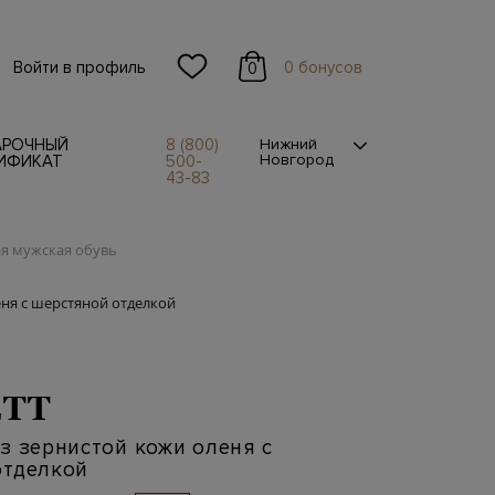
Войти в профиль
0 бонусов
0
АРОЧНЫЙ
8 (800)
Нижний
Новгород
ИФИКАТ
500-
43-83
я мужская обувь
еня с шерстяной отделкой
TT
з зернистой кожи оленя с
отделкой