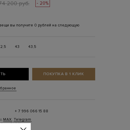
74 200 руб.
- 20%
 вещи вы получите 0 рублей на следующую
2,5
43
43,5
ТЬ
ПОКУПКА В 1 КЛИК
збранное
+ 7 996 066 15 88
 в
MAX
,
Telegram
0 до 21:00)