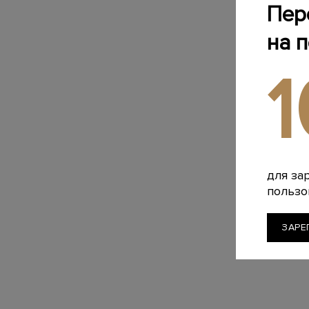
Пер
на 
для за
пользо
ЗАРЕ