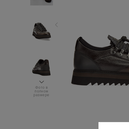
Фото в
полном
размере