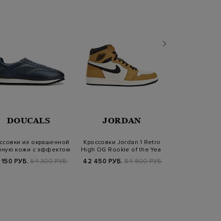
DOUCALS
JORDAN
NIK
ссовки из окрашенной
Кроссовки Jordan 1 Retro
Кроссовки N
чную кожи с эффектом
High OG Rookie of the Year
Vomero 5 SP 'E
патины
 150 РУБ.
64 300 РУБ.
42 450 РУБ.
84 900 РУБ.
20 930 РУБ.
2