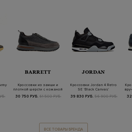
BARRETT
JORDAN
Army
Кроссовки из замши и
Кроссовки Jordan 4 Retro
Кро
плотной шерсти с кожаной
SE 'Black Canvas'
вру
отделкой
УБ.
30 750 РУБ.
61 500 РУБ.
39 830 РУБ.
56 900 РУБ.
32
ВСЕ ТОВАРЫ БРЕНДА