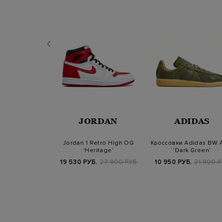
UCALS
JORDAN
ADIDAS
и из мягкой
Jordan 1 Retro High OG
Кроссовки Adidas BW 
нистой кожи и
'Heritage'
'Dark Green'
и с пер…
Б.
59 800 РУБ.
19 530 РУБ.
27 900 РУБ.
10 950 РУБ.
21 900 Р