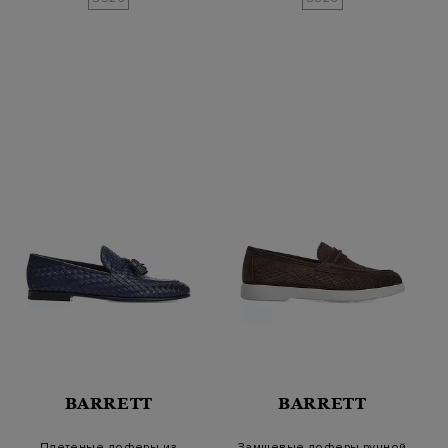
BARRETT
BARRETT
Плетеные лоферы из
Замшевые лоферы ручной