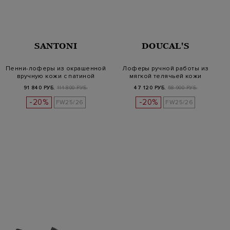
SANTONI
DOUCAL'S
Пенни-лоферы из окрашенной
Лоферы ручной работы из
вручную кожи с патиной
мягкой телячьей кожи
91 840 РУБ.
114 800 РУБ.
47 120 РУБ.
58 900 РУБ.
-20%
-20%
FW25/26
FW25/26