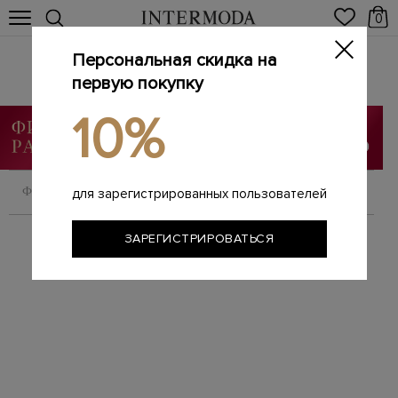
0
Персональная скидка на
Брендовые мужские лоферы
Главная
первую покупку
Мужчинам
Обувь
Лоферы
/
/
/
10%
ФИЛЬТРОВАТЬ
СОРТИРОВАТЬ
для зарегистрированных пользователей
ЗАРЕГИСТРИРОВАТЬСЯ