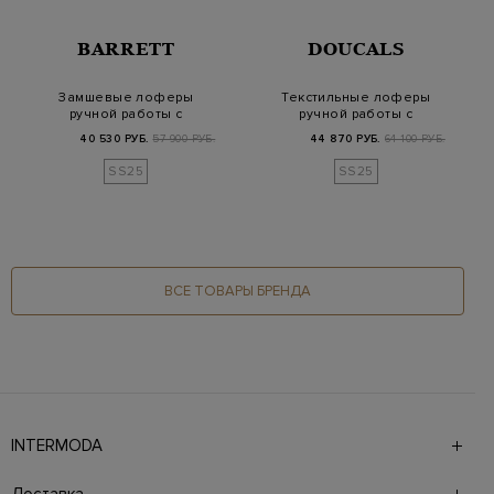
BARRETT
DOUCALS
Замшевые лоферы
Текстильные лоферы
ручной работы с
ручной работы с
рантом из джута
отделкой из мягкой…
40 530 РУБ.
57 900 РУБ.
44 870 РУБ.
64 100 РУБ.
SS25
SS25
ВСЕ ТОВАРЫ БРЕНДА
INTERMODA
Галерея бутиков INTERMODA представляет более 60
брендов на 4 этажах в самом центре города. На сайте
Доставка