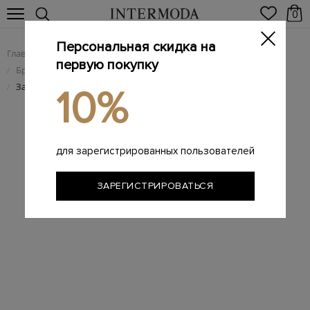
0
Персональная скидка на
Главная
Мужчинам
Брендовая мужская обувь
/
/
первую покупку
Брендовые мужские лоферы
/
Замшевые лоферы с перфорацией и кожаной деталью
/
10%
для зарегистрированных пользователей
ЗАРЕГИСТРИРОВАТЬСЯ