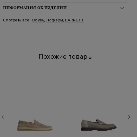
ИНФОРМАЦИЯ ОБ ИЗДЕЛИИ
Материал: замша 100%
Смотреть все:
Обувь
,
Лоферы
,
BARRETT
Цвет: Бежевый
Артикул: CLIO12873 AVE
Высота платформы (см): 3
Длина по стельке (см): 27
Похожие товары