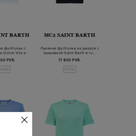
INT BARTH
MC2 SAINT BARTH
я футболка с
Льняная футболка из джерси с
a Dolce Vita и
вышивкой Saint Barth в то…
шивкой
900 РУБ.
17 800 РУБ.
SS26
SS26