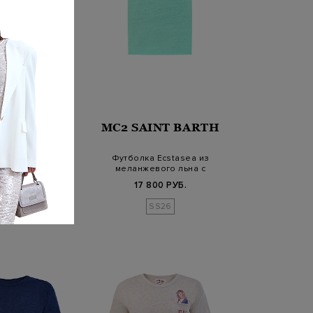
INT BARTH
MC2 SAINT BARTH
болка из легкого
Футболка Ecstasea из
шитым логотипом
меланжевого льна с
вышивкой
800 РУБ.
17 800 РУБ.
SS26
SS26