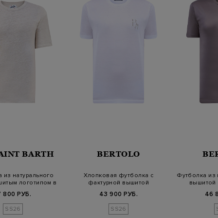
AINT BARTH
BERTOLO
BE
 из натурального
Хлопковая футболка с
Футболка из 
шитым логотипом в
фактурной вышитой
вышитой
то…
монограммой
7 800 РУБ.
43 900 РУБ.
46 
SS26
SS26