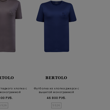
RTOLO
BERTOLO
гладкого хлопка с
Футболка из хлопка джерси с
 монограммой
вышитой монограммой
800 РУБ.
46 800 РУБ.
SS26
SS26