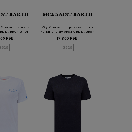
INT BARTH
MC2 SAINT BARTH
тболка Ecstasea
Футболка из премиального
 вышивкой в тон
льняного джерси с вышивкой
в…
800 РУБ.
17 800 РУБ.
SS26
SS26