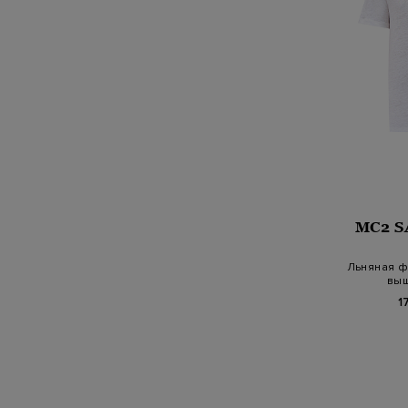
MC2 S
Льняная ф
выш
1