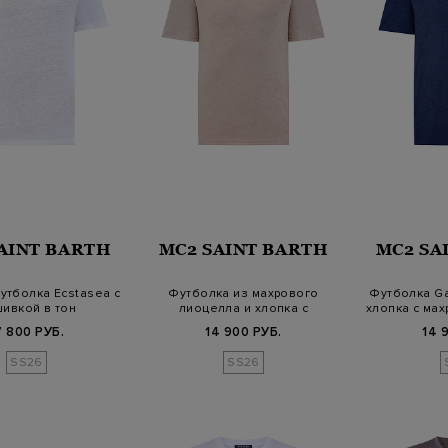
AINT BARTH
MC2 SAINT BARTH
MC2 SA
утболка Ecstasea с
Футболка из махрового
Футболка Ga
ивкой в тон
лиоцелла и хлопка с
хлопка с ма
вышивкой в т…
7 800 РУБ.
14 900 РУБ.
14 
SS26
SS26