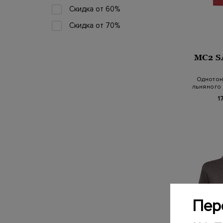
Скидка от 60%
Скидка от 70%
MC2 S
Однотон
льняного
1
Пер