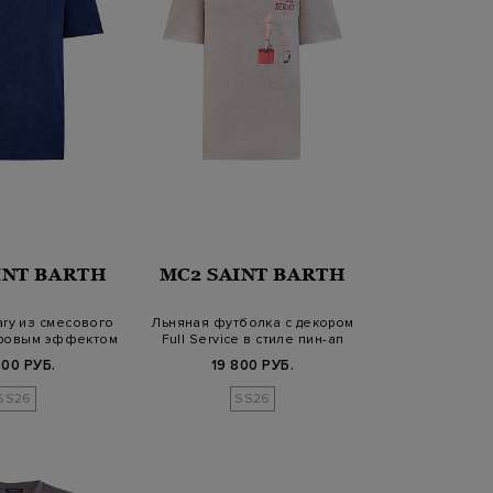
INT BARTH
MC2 SAINT BARTH
ry из смесового
Льняная футболка с декором
хровым эффектом
Full Service в стиле пин-ап
900 РУБ.
19 800 РУБ.
SS26
SS26