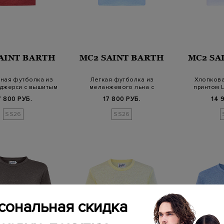
AINT BARTH
MC2 SAINT BARTH
MC2 SA
ная футболка из
Легкая футболка из
Хлопкова
 джерси с вышитым
меланжевого льна с
принтом L
логот…
вышивкой на рука…
вы
7 800 РУБ.
17 800 РУБ.
14 
SS26
SS26
сональная скидка