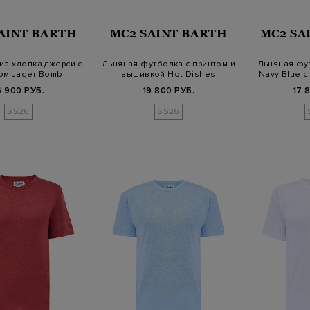
AINT BARTH
MC2 SAINT BARTH
MC2 SA
из хлопка джерси с
Льняная футболка с принтом и
Льняная фу
ом Jager Bomb
вышивкой Hot Dishes
Navy Blue с
6 900 РУБ.
19 800 РУБ.
17 
SS26
SS26