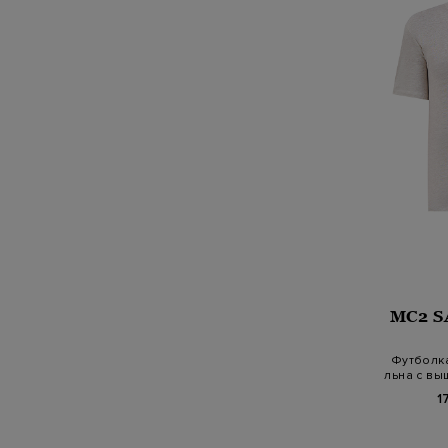
MC2 S
Футболка
льна с вы
1