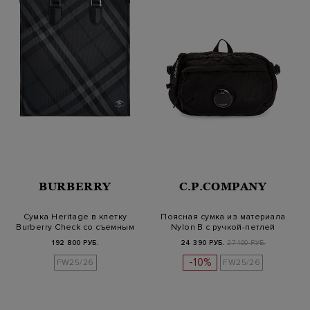
BURBERRY
C.P.COMPANY
Сумка Heritage в клетку
Поясная сумка из материала
Burberry Check со съемным
Nylon B с ручкой-петлей
ремн…
192 800 РУБ.
24 390 РУБ.
27 100 РУБ.
-10%
FW25/26
FW25/26