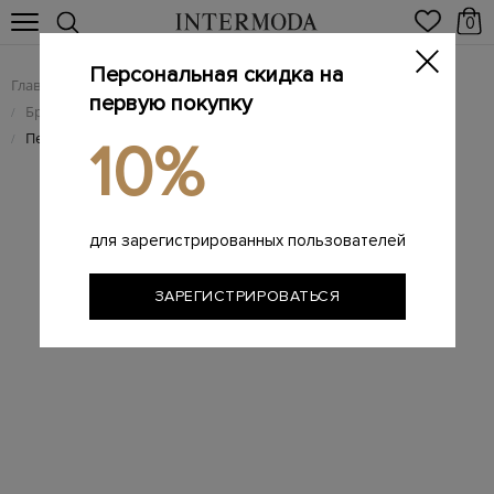
0
Персональная скидка на
Главная
Мужчинам
Брендовая мужская обувь
/
/
первую покупку
Брендовые мужские лоферы
/
Пенни-лоферы ручной работы из замши с литой заклепкой
/
10%
для зарегистрированных пользователей
ЗАРЕГИСТРИРОВАТЬСЯ