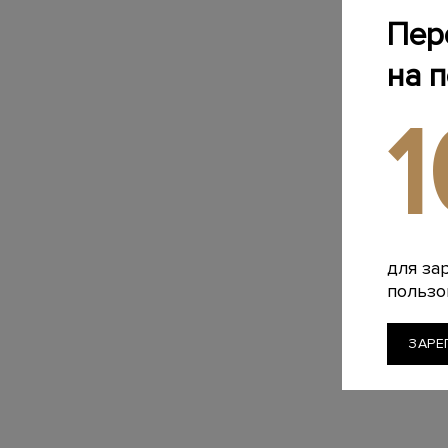
Пер
на 
для за
пользо
ЗАРЕ