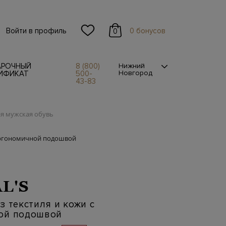
Войти в профиль
0 бонусов
0
АРОЧНЫЙ
8 (800)
Нижний
Новгород
ИФИКАТ
500-
43-83
я мужская обувь
 эргономичной подошвой
L'S
з текстиля и кожи с
ой подошвой