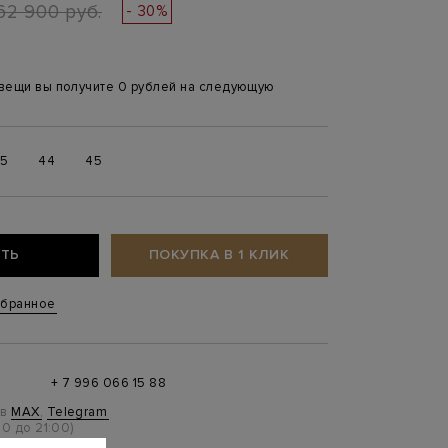
62 900 руб.
- 30%
 вещи вы получите 0 рублей на следующую
,5
44
45
ТЬ
ПОКУПКА В 1 КЛИК
збранное
+ 7 996 066 15 88
 в
MAX
,
Telegram
0 до 21:00)