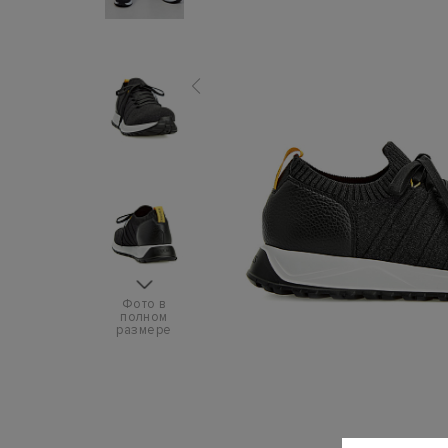
Фото в
полном
размере