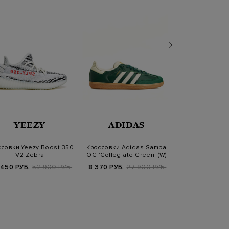
YEEZY
ADIDAS
JOR
совки Yeezy Boost 350
Кроссовки Adidas Samba
Кроссовки Jor
V2 Zebra
OG 'Collegiate Green' (W)
'Thund
 450 РУБ.
52 900 РУБ.
8 370 РУБ.
27 900 РУБ.
38 430 РУБ.
5