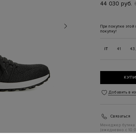
44 030 руб.
При покупке этой
покупку!
IT
41
43
КУПИ
Добавить в и
Связаться
Менеджер бутика
(ежедневно с 10:0