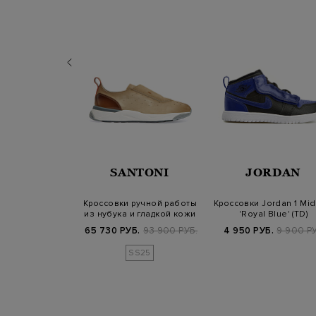
BALANCE
SANTONI
JORDAN
JJJJound x New
Кроссовки ручной работы
Кроссовки Jordan 1 Mid
90v3 'Brown'
из нубука и гладкой кожи
'Royal Blue' (TD)
Velat…
900 РУБ.
65 730 РУБ.
93 900 РУБ.
4 950 РУБ.
9 900 РУ
SS25