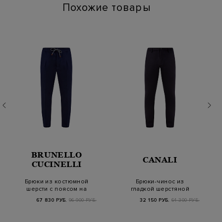
Похожие товары
BRUNELLO
CANALI
CUCINELLI
Брюки из костюмной
Брюки-чинос из
шерсти с поясом на
гладкой шерстяной
кулиске и защипа…
ткани Impeccabile
67 830 РУБ.
96 900 РУБ.
32 150 РУБ.
64 300 РУБ.