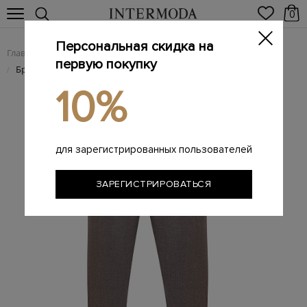
0
Персональная скидка на
Главная
Мужчинам
Одежда
Мужские брюки
/
/
/
первую покупку
Брендовые мужские брюки
/
10%
для зарегистрированных пользователей
ЗАРЕГИСТРИРОВАТЬСЯ