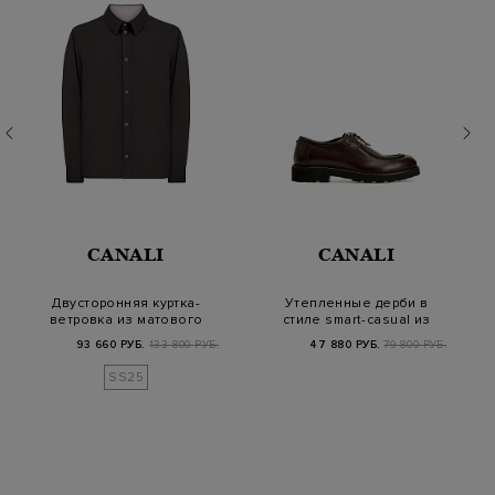
CANALI
CANALI
Двусторонняя куртка-
Утепленные дерби в
ветровка из матового
стиле smart-casual из
влагозащитног…
полированной…
93 660 РУБ.
133 800 РУБ.
47 880 РУБ.
79 800 РУБ.
SS25