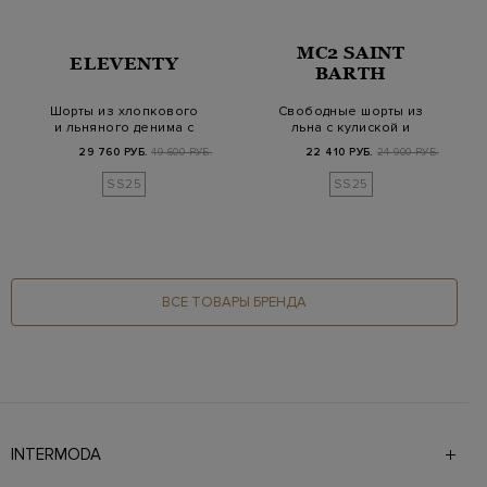
MC2 SAINT
ELEVENTY
BARTH
Шорты из хлопкового
Свободные шорты из
и льняного денима с
льна с кулиской и
кулиской и защ…
патчем на поясе
29 760 РУБ.
49 600 РУБ.
22 410 РУБ.
24 900 РУБ.
SS25
SS25
ВСЕ ТОВАРЫ БРЕНДА
INTERMODA
Галерея бутиков INTERMODA представляет более 60