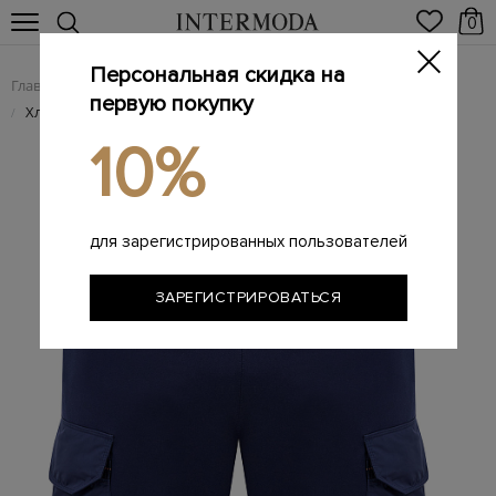
0
Персональная скидка на
Главная
Мужчинам
Одежда
Шорты
/
/
/
первую покупку
Хлопковые шорты с карманами карго и вставками из тафты
/
10%
для зарегистрированных пользователей
ЗАРЕГИСТРИРОВАТЬСЯ