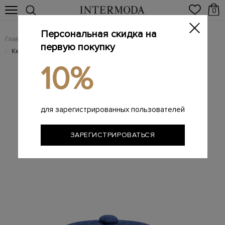
0
Персональная скидка на
Главная
Мужчинам
Аксессуары
Головные уборы
/
/
/
первую покупку
Кепка-коппола из льна с регулируемым козырьком
/
10%
для зарегистрированных пользователей
ЗАРЕГИСТРИРОВАТЬСЯ