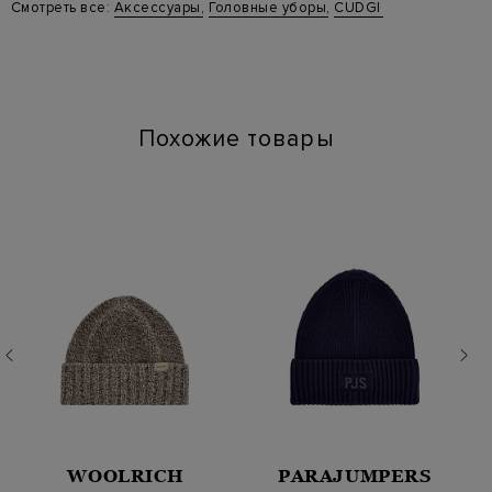
Материал: лен 100%
Смотреть все:
Аксессуары
,
Головные уборы
,
CUDGI
Стиль: Кепки
Цвет: Синий
Артикул: HD802LJ_B
Похожие товары
WOOLRICH
PARAJUMPERS