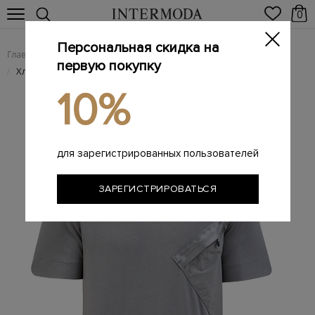
0
Персональная скидка на
Главная
Мужчинам
Одежда
Футболки
/
/
/
первую покупку
Хлопковая футболка Baildon с накладным макро-карманом
/
10%
для зарегистрированных пользователей
ЗАРЕГИСТРИРОВАТЬСЯ