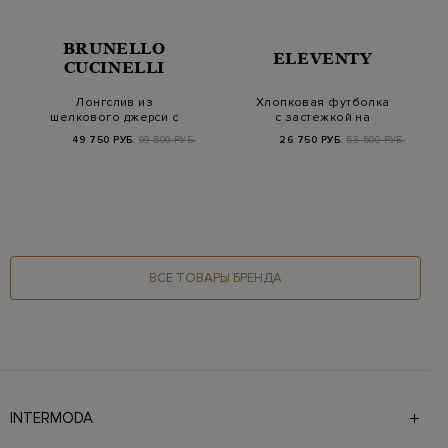
BRUNELLO
ELEVENTY
CUCINELLI
Лонгслив из
Хлопковая футболка
шелкового джерси с
с застежкой на
принтом Mountain
пуговицы и двойной
49 750 РУБ.
99 500 РУБ.
26 750 РУБ.
53 500 РУБ.
о…
ВСЕ ТОВАРЫ БРЕНДА
INTERMODA
Галерея бутиков INTERMODA представляет более 60