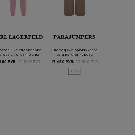
LOR
RL LAGERFELD
PARAJUMPERS
ANTONI
оггеры из хлопкового
Свободные брюки-карго
Брюки из тонк
тера с логотипом из
Lela из хлопкового
защипами и 
кристалло…
поплина
кулис
960 РУБ.
24 800 РУБ.
17 450 РУБ.
34 900 РУБ.
50 320 РУБ.
6
SS25