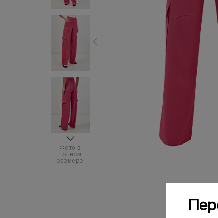
Фото в
полном
размере
Пер