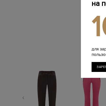
на 
для за
пользо
ЗАРЕ