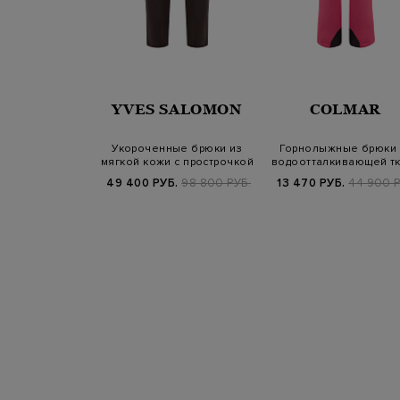
ERICO
YVES SALOMON
COLMAR
з гладкого
Укороченные брюки из
Горнолыжные брюки 
кади с декором
мягкой кожи с прострочкой
водоотталкивающей т
to Luce
Teflon Ec…
Б.
62 800 РУБ.
49 400 РУБ.
98 800 РУБ.
13 470 РУБ.
44 900 Р