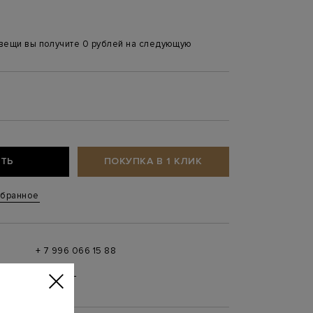
 вещи вы получите 0 рублей на следующую
ТЬ
ПОКУПКА В 1 КЛИК
збранное
+ 7 996 066 15 88
 в
MAX
,
Telegram
0 до 21:00)