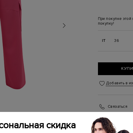
При покупке этой
покупку!
IT
36
КУПИ
Добавить в и
Связаться
Менеджер бутика
(ежедневно с 10:0
сональная скидка