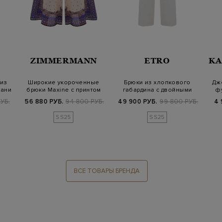
ZIMMERMANN
ETRO
KA
из
Широкие укороченные
Брюки из хлопкового
Дж
кани
брюки Maxine с принтом
габардина с двойными
фу
Purple Pais…
пуговицами Pe…
УБ.
56 880 РУБ.
94 800 РУБ.
49 900 РУБ.
99 800 РУБ.
4 
SS25
SS25
ВСЕ ТОВАРЫ БРЕНДА