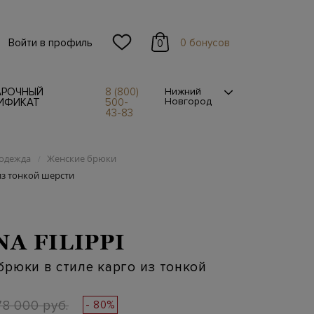
Войти в профиль
0 бонусов
0
АРОЧНЫЙ
8 (800)
Нижний
Новгород
ИФИКАТ
500-
43-83
одежда
Женские брюки
/
из тонкой шерсти
NA FILIPPI
рюки в стиле карго из тонкой
78 000 руб.
- 80%