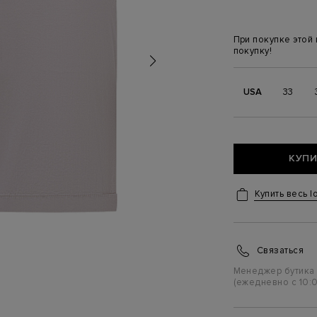
При покупке этой
покупку!
USA
33
КУПИ
Купить весь l
Связаться
Менеджер бутика
(ежедневно с 10:0