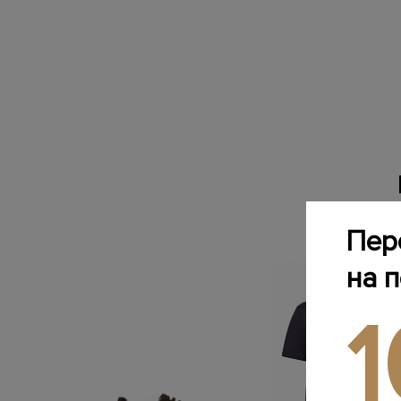
Пер
на 