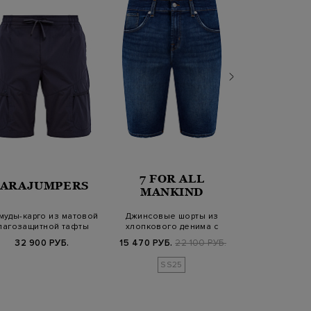
7 FOR ALL
PARAJUMPERS
PESER
MANKIND
муды-карго из матовой
Джинсовые шорты из
Шорты из хлопк
лагозащитной тафты
хлопкового денима с
отворотами
эффектом потерт…
символ
32 900 РУБ.
15 470 РУБ.
22 100 РУБ.
23 340 РУБ.
SS25
SS2