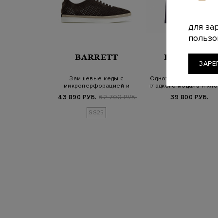
для за
пользо
BARRETT
ELEVENTY
ЗАРЕ
Замшевые кеды с
Однотонная футболка
микроперфорацией и
гладкого модала и хло
отделкой из джута
43 890 РУБ.
62 700 РУБ.
39 800 РУБ.
SS25