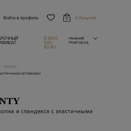
Войти в профиль
0 бонусов
0
АРОЧНЫЙ
8 (800)
Нижний
Новгород
ИФИКАТ
500-
43-83
Шорты
/
эластичными вставками
NTY
опка и спандекса с эластичными