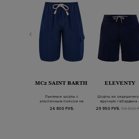
JUMPERS
MC2 SAINT BARTH
ELEVENTY
з поплина с
Льняные шорты с
Шорты из окрашенно
ми-карго и
эластичным поясом на
вручную габардина 
ным поясом
кулиске и нашивко…
поясом на кул…
Б.
25 400 РУБ.
24 800 РУБ.
29 950 РУБ.
59 900 Р
SS25