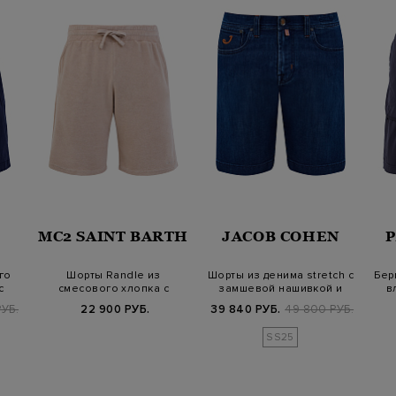
MC2 SAINT BARTH
JACOB COHEN
го
Шорты Randle из
Шорты из денима stretch с
Бер
с
смесового хлопка с
замшевой нашивкой и
в
махровым эффектом
платком-…
УБ.
22 900 РУБ.
39 840 РУБ.
49 800 РУБ.
SS25