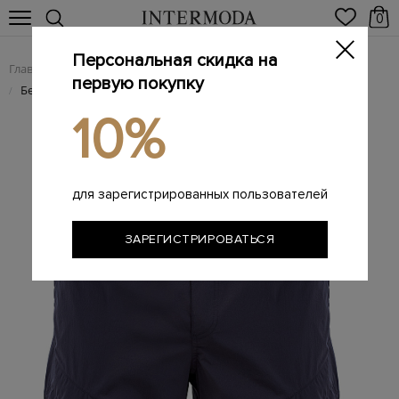
0
Персональная скидка на
Главная
Мужчинам
Одежда
Шорты
/
/
/
первую покупку
Бермуды-карго из матовой влагозащитной тафты
/
10%
для зарегистрированных пользователей
ЗАРЕГИСТРИРОВАТЬСЯ