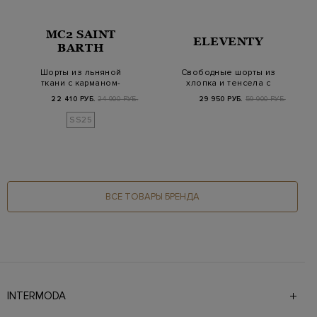
MC2 SAINT
ELEVENTY
BARTH
Шорты из льняной
Свободные шорты из
ткани с карманом-
хлопка и тенсела с
карго и кулиской
поясом на кулиск…
22 410 РУБ.
24 900 РУБ.
29 950 РУБ.
59 900 РУБ.
SS25
ВСЕ ТОВАРЫ БРЕНДА
INTERMODA
Галерея бутиков INTERMODA представляет более 60