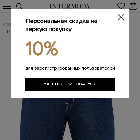
0
Персональная скидка на
Главная
Мужчинам
Одежда
Шорты
/
/
/
первую покупку
Шорты Claudio из эластичного денима с вышитым логотипом
/
10%
для зарегистрированных пользователей
ЗАРЕГИСТРИРОВАТЬСЯ