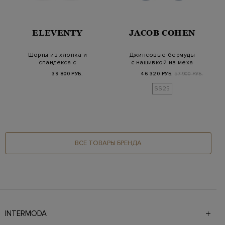
ELEVENTY
JACOB COHEN
Шорты из хлопка и
Джинсовые бермуды
спандекса с
с нашивкой из меха
эластичными
пони и платком-па…
39 800 РУБ.
46 320 РУБ.
57 900 РУБ.
вставками
SS25
ВСЕ ТОВАРЫ БРЕНДА
INTERMODA