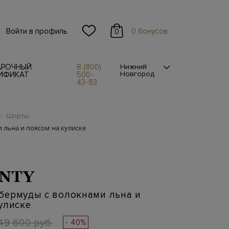
Войти в профиль
0 бонусов
0
АРОЧНЫЙ
8 (800)
Нижний
Новгород
ИФИКАТ
500-
43-83
Шорты
/
льна и поясом на кулиске
NTY
бермуды с волокнами льна и
улиске
49 600 руб.
- 40%