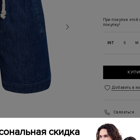
При покупке этой
покупку!
INT
S
M
КУПИ
Добавить в и
Связаться
Менеджер бутика
(ежедневно с 10:0
сональная скидка