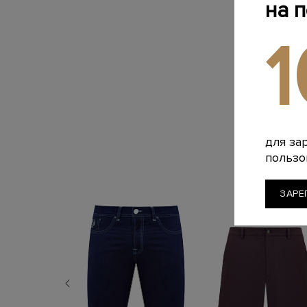
на 
для за
пользо
ЗАРЕ