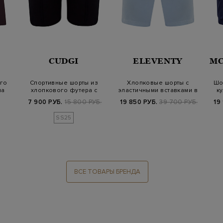
CUDGI
ELEVENTY
MC
го
Спортивные шорты из
Хлопковые шорты с
Шо
ла
хлопкового футера с
эластичными вставками в
к
логотипом и ку…
полоску и ку…
7 900 РУБ.
15 800 РУБ.
19 850 РУБ.
39 700 РУБ.
19
SS25
ВСЕ ТОВАРЫ БРЕНДА