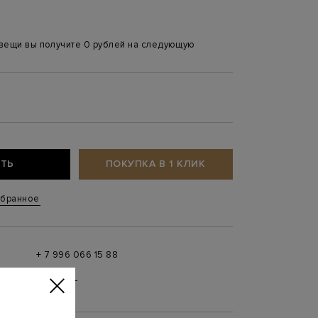
 вещи вы получите 0 рублей на следующую
ТЬ
ПОКУПКА В 1 КЛИК
збранное
+ 7 996 066 15 88
 в
MAX
,
Telegram
0 до 21:00)