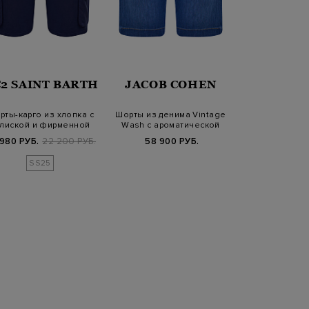
2 SAINT BARTH
JACOB COHEN
PESER
рты-карго из хлопка с
Шорты из денима Vintage
Бермуды из 
улиской и фирменной
Wash с ароматической
габардина с з
нашивкой
пропиткой
складк
 980 РУБ.
22 200 РУБ.
58 900 РУБ.
31 680 РУБ.
5
SS25
SS2