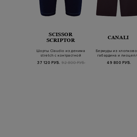
SCISSOR
VENTY
CANALI
SCRIPTOR
 эластичного
Шорты Claudio из денима
Бермуды из хлопково
Platinum с
stretch с контрастной
габардина и лиоцел
ами-карго
простроч…
stretch
900 РУБ.
37 120 РУБ.
92 800 РУБ.
49 800 РУБ.