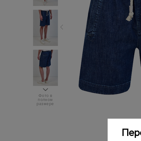
Фото в
полном
размере
Пер