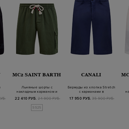
Y
MC2 SAINT BARTH
CANALI
MC
в
Льняные шорты с
Бермуды из хлопка Stretch
накладным карманом и
с карманами в
н
…
поясом на кулиске
классическом с…
УБ.
22 410 РУБ.
24 900 РУБ.
17 950 РУБ.
35 900 РУБ.
SS25