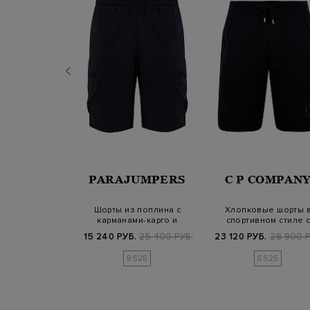
INT BARTH
PARAJUMPERS
C P COMPAN
Randle из
Шорты из поплина с
Хлопковые шорты 
го хлопка с
карманами-карго и
спортивном стиле с
м эффектом
эластичным поясом
принтом и кулиско
900 РУБ.
15 240 РУБ.
25 400 РУБ.
23 120 РУБ.
28 900 Р
SS25
SS25