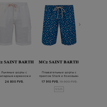
2 SAINT BARTH
MC2 SAINT BARTH
CANA
Льняные шорты с
Плавательные шорты с
Бермуды из х
акладным карманом и
принтом Shark и боковыми
габардина и
поясом на кулиске
карманам…
stret
24 800 РУБ.
17 910 РУБ.
19 900 РУБ.
49 800
SS25