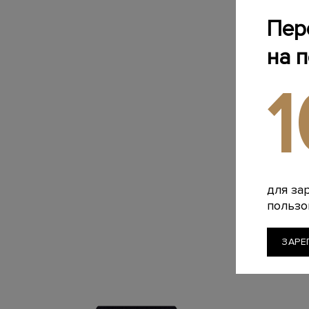
Пер
на 
для за
пользо
ЗАРЕ