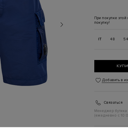
При покупке этой
покупку!
IT
48
5
КУПИ
Добавить в и
Связаться
Менеджер бутика
(ежедневно с 10:0