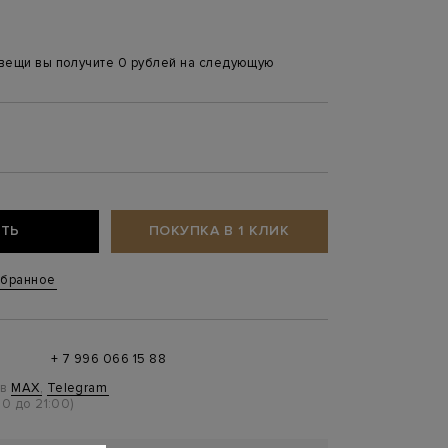
 вещи вы получите 0 рублей на следующую
4
ТЬ
ПОКУПКА В 1 КЛИК
збранное
+ 7 996 066 15 88
 в
MAX
,
Telegram
0 до 21:00)