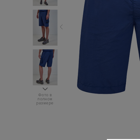
Фото в
полном
размере