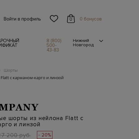
Войти в профиль
0 бонусов
0
АРОЧНЫЙ
8 (800)
Нижний
Новгород
ИФИКАТ
500-
43-83
Шорты
/
latt с карманом-карго и линзой
OMPANY
е шорты из нейлона Flatt с
арго и линзой
27 200 руб.
- 20%