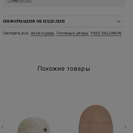
ИНФОРМАЦИЯ ОБ ИЗДЕЛИИ
Материал: мех ягненка 100%
Смотреть все:
Аксессуары
,
Головные уборы
,
YVES SALOMON
Стиль: Повязки
Цвет: Черный
Артикул: waa612xxdotm c99
Похожие товары