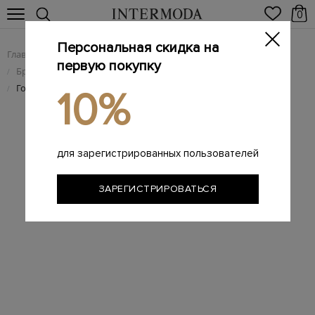
0
Персональная скидка на
Главная
Женщинам
Брендовые женские аксессуары
/
/
первую покупку
Брендовые женские головные уборы
/
Головная повязка из фактурного меха ягненка
/
10%
для зарегистрированных пользователей
ЗАРЕГИСТРИРОВАТЬСЯ