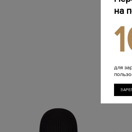
на 
для за
пользо
ЗАРЕ