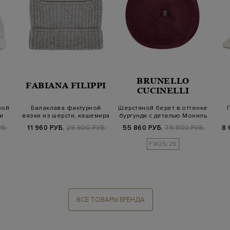
BRUNELLO
FABIANA FILIPPI
CUCINELLI
вой
Балаклава фактурной
Шерстяной берет в оттенке
и
вязки из шерсти, кашемира
бургунди с деталью Мониль
и шелка
УБ.
11 960 РУБ.
29 900 РУБ.
55 860 РУБ.
79 800 РУБ.
8 
FW25/26
ВСЕ ТОВАРЫ БРЕНДА