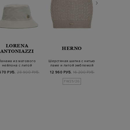
LORENA
LOR
HERNO
ANTONIAZZI
ANTONI
Панама из матового
Шерстяная шапка с нитью
Панама из х
нейлона с литой
ламе и литой эмблемой
денима с ф
символикой
символик
670 РУБ.
28 900 РУБ.
12 960 РУБ.
16 200 РУБ.
22 380 РУБ.
FW25/26
SS2