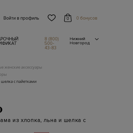
Войти в профиль
0 бонусов
0
АРОЧНЫЙ
8 (800)
Нижний
Новгород
ИФИКАТ
500-
43-83
е женские аксессуары
боры
и шелка с пайетками
O
ама из хлопка, льна и шелка с