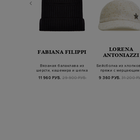
LORENA
SANDER
FABIANA FILIPPI
ANTONIAZZI
ing с защитной
Вязаная балаклава из
Бейсболка из хлопко
з смесового
шерсти, кашемира и шелка
пряжи с мерцающим
елка
пайетками
700 РУБ.
11 960 РУБ.
29 900 РУБ.
9 360 РУБ.
31 200 Р