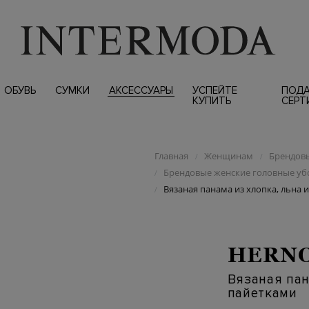
ОБУВЬ
СУМКИ
АКСЕССУАРЫ
УСПЕЙТЕ
ПОД
КУПИТЬ
СЕРТ
Главная
Женщинам
Брендовы
/
/
Брендовые женские головные у
/
Вязаная панама из хлопка, льна 
/
HERN
Вязаная пан
пайетками