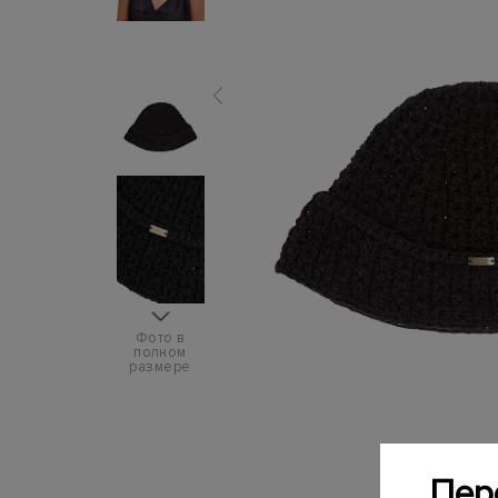
Фото в
полном
размере
Пер