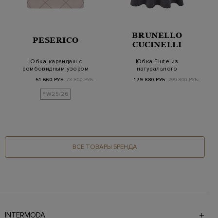
BRUNELLO
PESERICO
CUCINELLI
Юбка-карандаш с
Юбка Flute из
ромбовидным узором
натурального
из бусин
шерстяного полотна
51 660 РУБ.
73 800 РУБ.
179 880 РУБ.
299 800 РУБ.
ручной о…
FW25/26
ВСЕ ТОВАРЫ БРЕНДА
INTERMODA