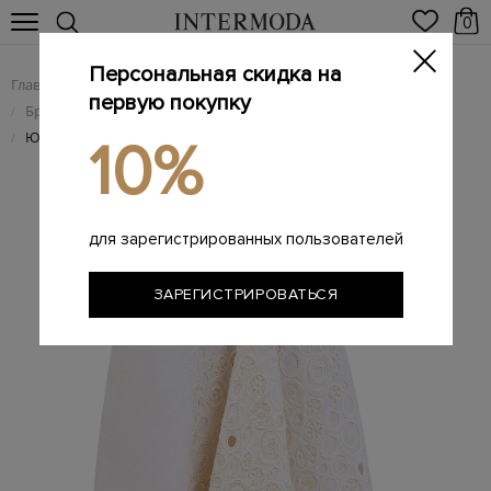
0
Персональная скидка на
Главная
Женщинам
Женская одежда
/
/
первую покупку
Брендовые женские юбки
/
Юбка из хлопка и льна с фактурным декором в тон
/
10%
для зарегистрированных пользователей
ЗАРЕГИСТРИРОВАТЬСЯ