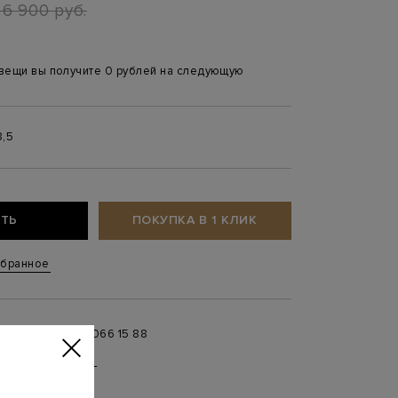
26 900 руб.
 вещи вы получите 0 рублей на следующую
8,5
ТЬ
ПОКУПКА В 1 КЛИК
збранное
+ 7 996 066 15 88
 в
MAX
,
Telegram
0 до 21:00)