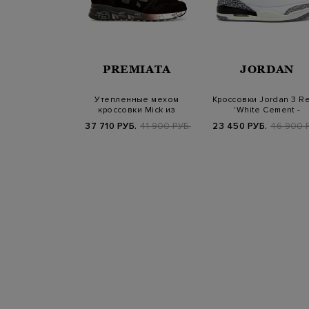
RDAN
PREMIATA
JORDAN
A Ma Maniére x
Утепленные мехом
Кроссовки Jordan 3 Re
tro SP 'Raised
кроссовки Mick из
'White Cement -
By…
бархатистой замши
Reimagined'
Б.
92 900 РУБ.
37 710 РУБ.
41 900 РУБ.
23 450 РУБ.
46 900 