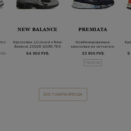
NEW BALANCE
PREMIATA
tro
Кроссовки JJJJound x New
Комбинированные
Кро
Balance 2002R GORE-TEX
кроссовки из сетчатого
'Charc…
текстиля и замш…
РУБ.
64 900 РУБ.
33 900 РУБ.
5
FW25/26
ВСЕ ТОВАРЫ БРЕНДА