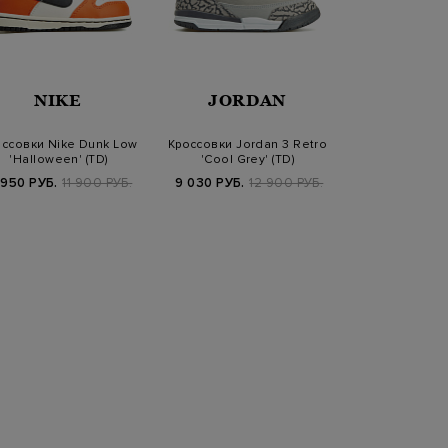
NIKE
JORDAN
NIK
ссовки Nike Dunk Low
Кроссовки Jordan 3 Retro
Кроссовки Nik
'Halloween' (TD)
'Cool Grey' (TD)
'Light Cho
 950 РУБ.
11 900 РУБ.
9 030 РУБ.
12 900 РУБ.
19 530 РУБ.
2