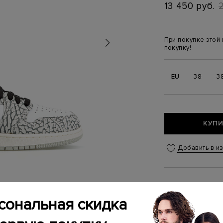
13 450 руб.
При покупке этой
покупку!
EU
38
3
КУПИ
Добавить в и
Связаться
сональная скидка
Менеджер бутика
(ежедневно с 10:0