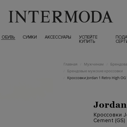
ОБУВЬ
СУМКИ
АКСЕССУАРЫ
УСПЕЙТЕ
ПОД
КУПИТЬ
СЕРТ
Главная
Мужчинам
Брендова
/
/
Брендовые мужские кроссовки
/
Кроссовки Jordan 1 Retro High OG
/
Jorda
Кроссовки J
Cement (GS)