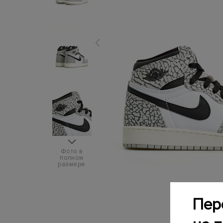
Фото в
полном
размере
Пер