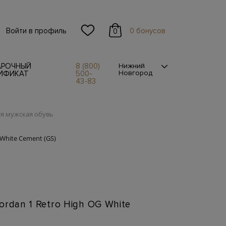
Войти в профиль
0 бонусов
0
АРОЧНЫЙ
8 (800)
Нижний
Новгород
ИФИКАТ
500-
43-83
я мужская обувь
 White Cement (GS)
n
ordan 1 Retro High OG White