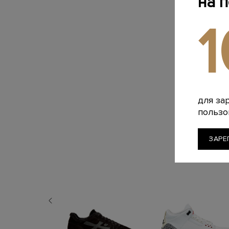
на 
для за
пользо
ЗАРЕ