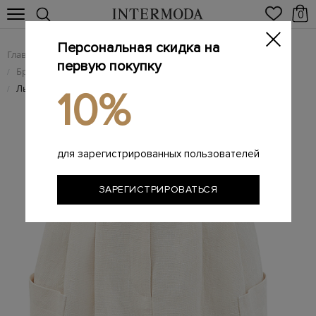
0
Персональная скидка на
Главная
Женщинам
Женская одежда
/
/
первую покупку
Брендовые женские юбки
/
Льняная юбка City Tailored с&nbsp;накладными карманами
/
10%
для зарегистрированных пользователей
ЗАРЕГИСТРИРОВАТЬСЯ