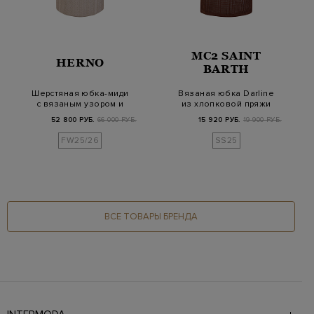
MC2 SAINT
HERNO
BARTH
Шерстяная юбка-миди
Вязаная юбка Darline
с вязаным узором и
из хлопковой пряжи
разрезом
кроше с разрез…
52 800 РУБ.
66 000 РУБ.
15 920 РУБ.
19 900 РУБ.
FW25/26
SS25
ВСЕ ТОВАРЫ БРЕНДА