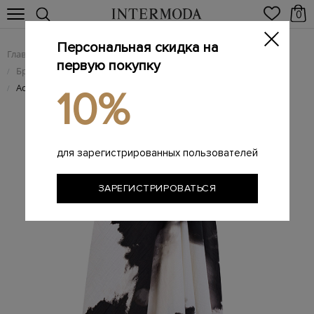
0
Персональная скидка на
Главная
Женщинам
Женская одежда
/
/
первую покупку
Брендовые женские юбки
/
Асимметричная юбка с защипом и акварельным принтом
/
10%
для зарегистрированных пользователей
ЗАРЕГИСТРИРОВАТЬСЯ