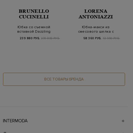
BRUNELLO
LORENA
CUCINELLI
ANTONIAZZI
Юбка со съемной
Юбка-макси из
вставкой Dazzling
смесового шелка с
Feather и цепочкой
эластичным поясом
239 880 РУБ.
399 800 РУБ.
58 360 РУБ.
72 950 РУБ.
М…
ВСЕ ТОВАРЫ БРЕНДА
INTERMODA
Галерея бутиков INTERMODA представляет более 60
брендов на 4 этажах в самом центре города. На сайте