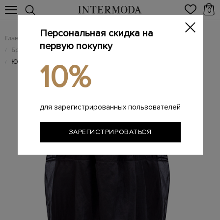
0
Персональная скидка на
Главная
Женщинам
Женская одежда
/
/
первую покупку
Брендовые женские юбки
/
Юбка-миди в стиле кринолина из хлопковой органзы
/
10%
для зарегистрированных пользователей
ЗАРЕГИСТРИРОВАТЬСЯ