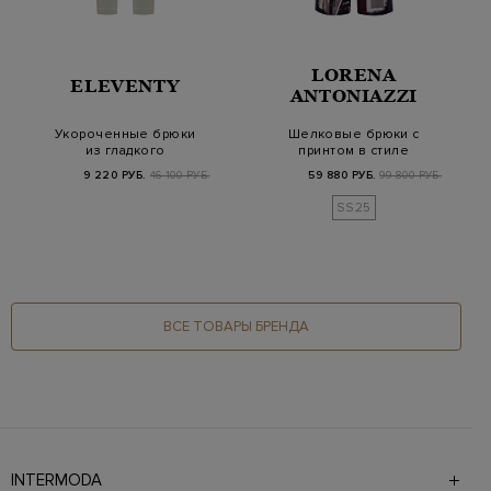
LORENA
ELEVENTY
ANTONIAZZI
Укороченные брюки
Шелковые брюки с
из гладкого
принтом в стиле
эластичного хлопка
пэчворк и
9 220 РУБ.
46 100 РУБ.
59 880 РУБ.
99 800 РУБ.
эластичным…
SS25
ВСЕ ТОВАРЫ БРЕНДА
INTERMODA