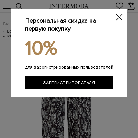
0
Персональная скидка на
Главная
Женщинам
Женская одежда
Женские брюки
/
/
/
первую покупку
Брюки из легкого вискозного крепдешина с
/
анималистичным принтом
10%
для зарегистрированных пользователей
ЗАРЕГИСТРИРОВАТЬСЯ