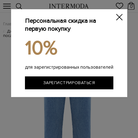
0
Персональная скидка на
Главная
Женщинам
Женская одежда
Женские джинсы
/
/
/
первую покупку
Джинсы Tess из окрашенного вручную денима с высокой
/
посадкой
10%
для зарегистрированных пользователей
ЗАРЕГИСТРИРОВАТЬСЯ